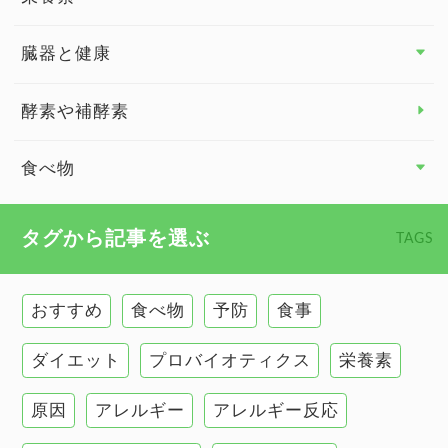
関節の健康
臓器と健康
臓器と健康 トップ
酵素や補酵素
副腎
食べ物
心臓の健康
食べ物 トップ
タグから記事を選ぶ
TAGS
慢性疲労
健康食
環境と健康
おすすめ
食べ物
予防
食事
甲状腺
ダイエット
プロバイオティクス
栄養素
肌
原因
アレルギー
アレルギー反応
肝臓の健康