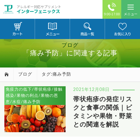
アレルギー対応サプリメント
インターフェニックス
メニュー
9:00-17:00
ブログ
「痛み予防」に関連する記事
ブログ
タグ:痛み予防
免疫力の低下/帯状疱疹/接触
2021年12月08日
感染/果物の利点/果物の恩
帯状疱疹の発症リス
恵/水痘/痛み予防
クと食事の関係｜ビ
タミンや果物・野菜
との関連を解説