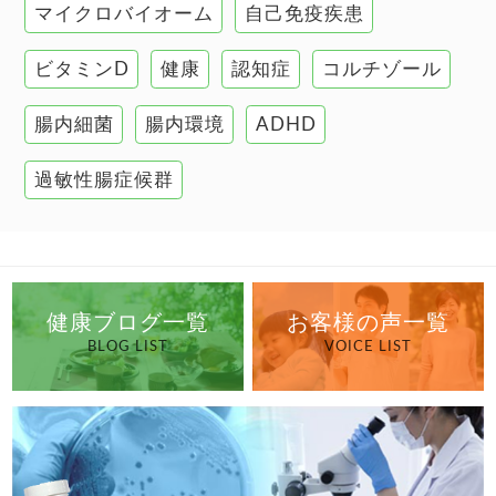
マイクロバイオーム
自己免疫疾患
腸の健康
ビタミンD
健康
認知症
コルチゾール
自己免疫疾患
高血圧
腸内細菌
腸内環境
ADHD
過敏性腸症候群
健康ブログ一覧
お客様の声一覧
BLOG LIST
VOICE LIST