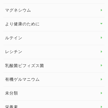
ビタミンD
マグネシウム
ビタミンE
より健康のために
より健康のために トップ
ルテイン
デトックス
レシチン
女性の健康
乳酸菌ビフィズス菌
子供の健康
有機ゲルマニウム
眼の健康
睡眠
未分類
脳の健康
栄養素