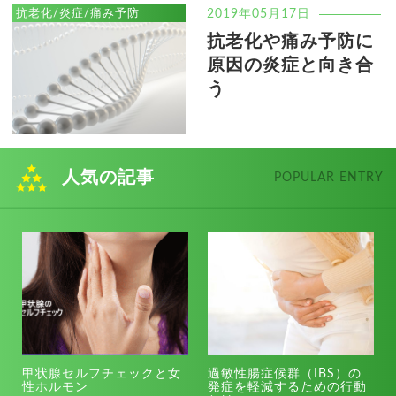
抗老化/炎症/痛み予防
2019年05月17日
抗老化や痛み予防に
原因の炎症と向き合
う
人気の記事
POPULAR ENTRY
甲状腺セルフチェックと女
過敏性腸症候群（IBS）の
性ホルモン
発症を軽減するための行動