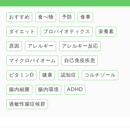
健康食
環境と健康
おすすめ
食べ物
予防
食事
甲状腺
ダイエット
プロバイオティクス
栄養素
肌
原因
アレルギー
アレルギー反応
肝臓の健康
マイクロバイオーム
自己免疫疾患
腸の健康
ビタミンD
健康
認知症
コルチゾール
自己免疫疾患
高血圧
腸内細菌
腸内環境
ADHD
過敏性腸症候群