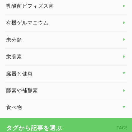
乳酸菌ビフィズス菌
子供の健康
有機ゲルマニウム
眼の健康
睡眠
未分類
脳の健康
栄養素
関節の健康
臓器と健康
臓器と健康 トップ
酵素や補酵素
副腎
食べ物
心臓の健康
食べ物 トップ
タグから記事を選ぶ
TAGS
慢性疲労