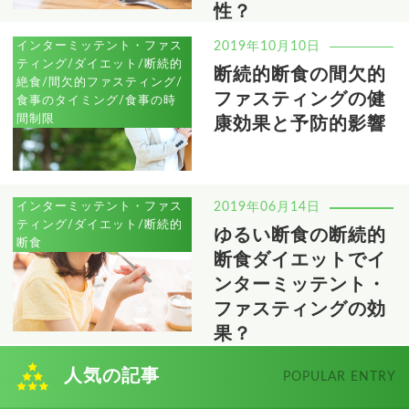
性？
インターミッテント・ファス
2019年10月10日
ティング/ダイエット/断続的
断続的断食の間欠的
絶食/間欠的ファスティング/
ファスティングの健
食事のタイミング/食事の時
間制限
康効果と予防的影響
インターミッテント・ファス
2019年06月14日
ティング/ダイエット/断続的
ゆるい断食の断続的
断食
断食ダイエットでイ
ンターミッテント・
ファスティングの効
果？
人気の記事
POPULAR ENTRY