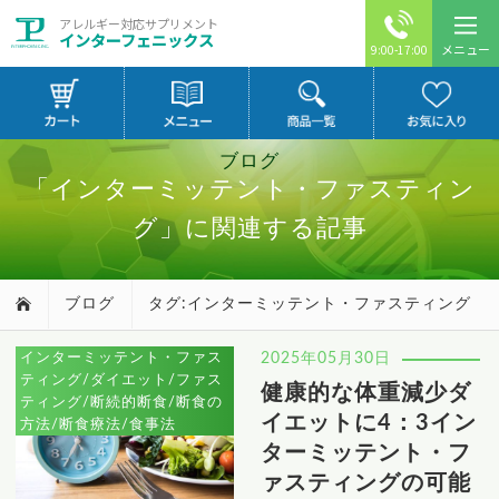
アレルギー対応サプリメント
インターフェニックス
メニュー
9:00-17:00
ブログ
「インターミッテント・ファスティン
グ」に関連する記事
ブログ
タグ:インターミッテント・ファスティング
インターミッテント・ファス
2025年05月30日
ティング/ダイエット/ファス
健康的な体重減少ダ
ティング/断続的断食/断食の
イエットに4：3イン
方法/断食療法/食事法
ターミッテント・フ
ァスティングの可能