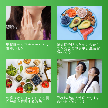
甲状腺セルフチェックと女
認知症予防のために今から
性ホルモン
できることや食事と生活習
慣の関係
乾癬（かんせん）による慢
甲状腺機能亢進症でおすす
性炎症を管理する方法
めの食べ物とは？