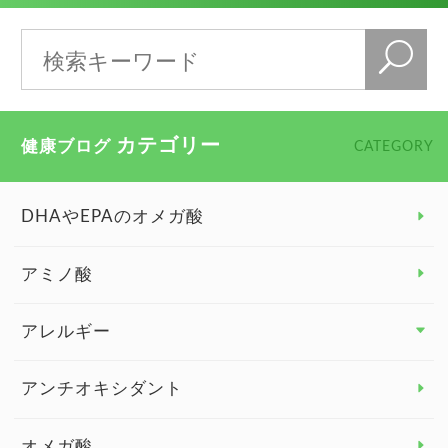
カテゴリー
健康ブログ
CATEGORY
DHAやEPAのオメガ酸
アミノ酸
アレルギー
アレルギー トップ
アンチオキシダント
カンジダ菌
オメガ酸