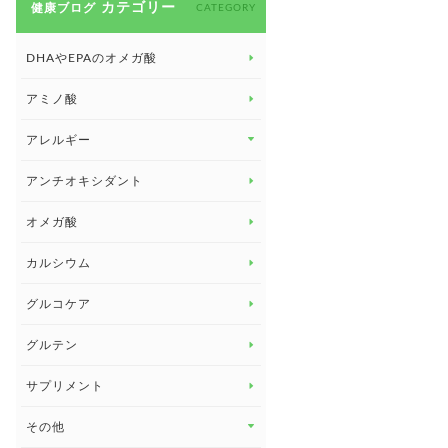
カテゴリー
健康ブログ
CATEGORY
DHAやEPAのオメガ酸
アミノ酸
アレルギー
アレルギー トップ
アンチオキシダント
カンジダ菌
オメガ酸
カルシウム
グルコケア
グルテン
サプリメント
その他