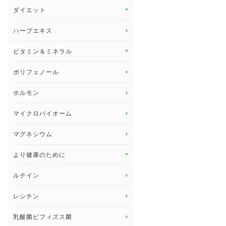
その他 トップ
ダイエット
スタッフブログ
ダイエット トップ
ハーブエキス
セルフメディケーション
食物繊維
ビタミン＆ミネラル
よくある質問
ビタミン＆ミネラル トップ
ポリフェノール
健康セミナー
ビタミンB
ホルモン
ビタミンC
マイクロバイオーム
ビタミンD
マグネシウム
ビタミンE
より健康のために
より健康のために トップ
ルテイン
デトックス
レシチン
女性の健康
乳酸菌ビフィズス菌
子供の健康