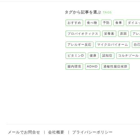
タグから記事を選ぶ
TAGS
おすすめ
食べ物
予防
食事
ダイエ
プロバイオティクス
栄養素
原因
アレ
アレルギー反応
マイクロバイオーム
自
ビタミンD
健康
認知症
コルチゾール
腸内環境
ADHD
過敏性腸症候群
メールでお問合せ
会社概要
プライバシーポリシー