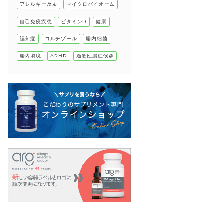
アレルギー反応
マイクロバイオーム
自己免疫疾患
自己免疫疾患
ビタミンD
健康
高血圧
認知症
コルチゾール
腸内細菌
腸内環境
ADHD
過敏性腸症候群