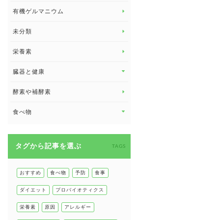
有機ゲルマニウム
眼の健康
睡眠
未分類
脳の健康
栄養素
関節の健康
臓器と健康
臓器と健康 トップ
酵素や補酵素
副腎
食べ物
心臓の健康
食べ物 トップ
慢性疲労
タグから記事を選ぶ
健康食
TAGS
環境と健康
甲状腺
おすすめ
食べ物
予防
食事
肌
ダイエット
プロバイオティクス
肝臓の健康
栄養素
原因
アレルギー
腸の健康