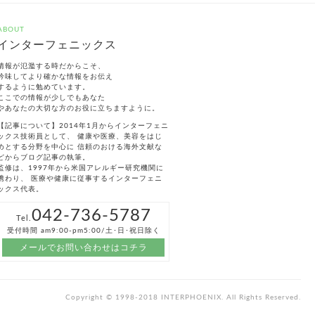
ABOUT
インターフェニックス
情報が氾濫する時だからこそ、
吟味してより確かな情報をお伝え
するように勉めています。
ここでの情報が少しでもあなた
やあなたの大切な方のお役に立ちますように。
【記事について】2014年1月からインターフェニ
ックス技術員として、 健康や医療、美容をはじ
めとする分野を中心に 信頼のおける海外文献な
どからブログ記事の執筆。
監修は、1997年から米国アレルギー研究機関に
携わり、 医療や健康に従事するインターフェニ
ックス代表。
042-736-5787
Tel.
受付時間 am9:00-pm5:00/土･日･祝日除く
メールでお問い合わせはコチラ
Copyright © 1998-2018 INTERPHOENIX. All Rights Reserved.