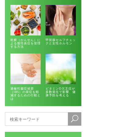
乾癬（かんせん）に
甲状腺セルフチェッ
よる慢性炎症を管理
クと女性ホルモン
する方法
過敏性腸症候群
ビタミンD欠乏症が
（IBS）の発症を軽
多数発生で影響、健
減するための行動と
康予防を考える
は