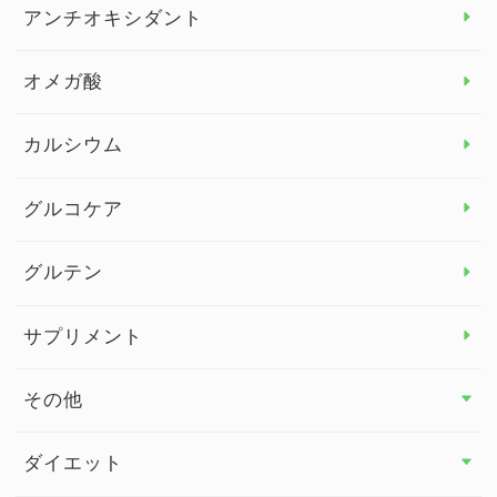
アレルギー トップ
アンチオキシダント
カンジダ菌
オメガ酸
カルシウム
グルコケア
グルテン
サプリメント
その他
その他 トップ
ダイエット