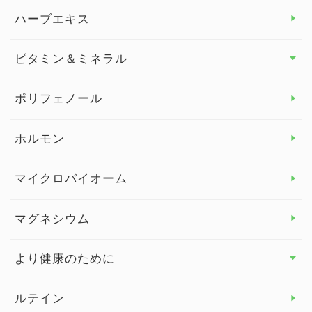
スタッフブログ
ダイエット トップ
ハーブエキス
セルフメディケーション
食物繊維
ビタミン＆ミネラル
よくある質問
ビタミン＆ミネラル トップ
ポリフェノール
健康セミナー
ビタミンB
ホルモン
ビタミンC
マイクロバイオーム
ビタミンD
マグネシウム
ビタミンE
より健康のために
より健康のために トップ
ルテイン