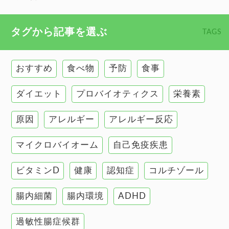
心臓の健康
食べ物 トップ
タグから記事を選ぶ
TAGS
慢性疲労
健康食
環境と健康
おすすめ
食べ物
予防
食事
甲状腺
ダイエット
プロバイオティクス
栄養素
肌
原因
アレルギー
アレルギー反応
肝臓の健康
マイクロバイオーム
自己免疫疾患
腸の健康
ビタミンD
健康
認知症
コルチゾール
自己免疫疾患
高血圧
腸内細菌
腸内環境
ADHD
過敏性腸症候群