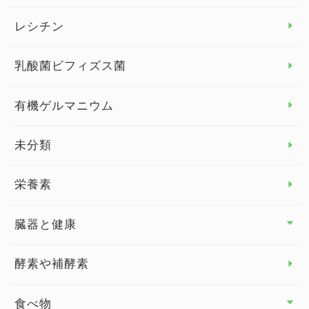
デトックス
レシチン
女性の健康
乳酸菌ビフィズス菌
子供の健康
有機ゲルマニウム
眼の健康
睡眠
未分類
脳の健康
栄養素
関節の健康
臓器と健康
臓器と健康 トップ
酵素や補酵素
副腎
食べ物