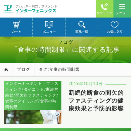
アレルギー対応サプリメント
インターフェニックス
メニュー
9:00-17:00
ブログ
「食事の時間制限」に関連する記事
ブログ
タグ:食事の時間制限
インターミッテント・ファス
2019年10月10日
ティング/ダイエット/断続的
断続的断食の間欠的
絶食/間欠的ファスティング/
ファスティングの健
食事のタイミング/食事の時
間制限
康効果と予防的影響