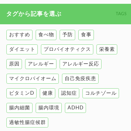
心臓の健康
食べ物 トップ
タグから記事を選ぶ
TAGS
慢性疲労
健康食
環境と健康
おすすめ
食べ物
予防
食事
甲状腺
ダイエット
プロバイオティクス
栄養素
肌
原因
アレルギー
アレルギー反応
肝臓の健康
マイクロバイオーム
自己免疫疾患
腸の健康
ビタミンD
健康
認知症
コルチゾール
自己免疫疾患
高血圧
腸内細菌
腸内環境
ADHD
過敏性腸症候群