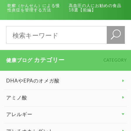
乾癬（かんせん）による慢
高血圧の人にお勧めの食品
性炎症を管理する方法
18選【前編】
カテゴリー
健康ブログ
CATEGORY
DHAやEPAのオメガ酸
アミノ酸
アレルギー
アレルギー トップ