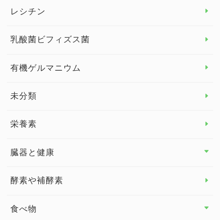
デトックス
レシチン
女性の健康
乳酸菌ビフィズス菌
子供の健康
有機ゲルマニウム
眼の健康
睡眠
未分類
脳の健康
栄養素
関節の健康
臓器と健康
臓器と健康 トップ
酵素や補酵素
副腎
食べ物