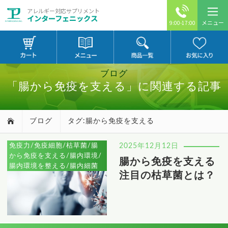
アレルギー対応サプリメント
インターフェニックス
メニュー
9:00-17:00
ブログ
「腸から免疫を支える」に関連する記事
ブログ
タグ:腸から免疫を支える
免疫力/免疫細胞/枯草菌/腸
2025年12月12日
から免疫を支える/腸内環境/
腸から免疫を支える
腸内環境を整える/腸内細菌
注目の枯草菌とは？