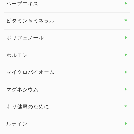
ダイエット トップ
ハーブエキス
セルフメディケーション
食物繊維
ビタミン＆ミネラル
よくある質問
ビタミン＆ミネラル トップ
ポリフェノール
健康セミナー
ビタミンB
ホルモン
ビタミンC
マイクロバイオーム
ビタミンD
マグネシウム
ビタミンE
より健康のために
より健康のために トップ
ルテイン