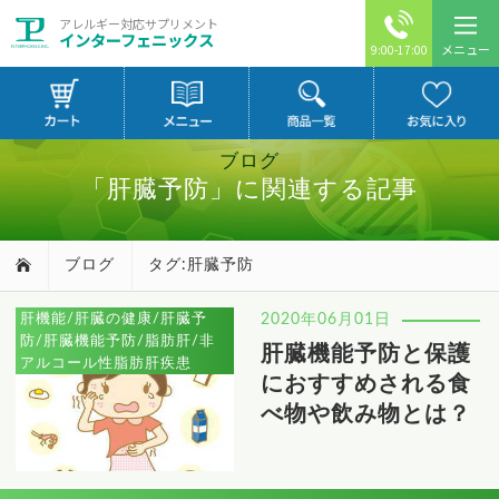
アレルギー対応サプリメント
インターフェニックス
メニュー
9:00-17:00
ブログ
「肝臓予防」に関連する記事
ブログ
タグ:肝臓予防
肝機能/肝臓の健康/肝臓予
2020年06月01日
防/肝臓機能予防/脂肪肝/非
肝臓機能予防と保護
アルコール性脂肪肝疾患
におすすめされる食
べ物や飲み物とは？