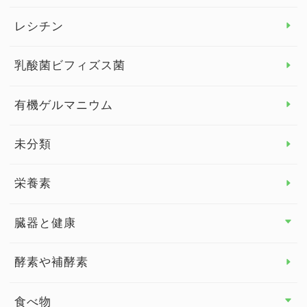
デトックス
レシチン
女性の健康
乳酸菌ビフィズス菌
子供の健康
有機ゲルマニウム
眼の健康
睡眠
未分類
脳の健康
栄養素
関節の健康
臓器と健康
臓器と健康 トップ
酵素や補酵素
副腎
食べ物