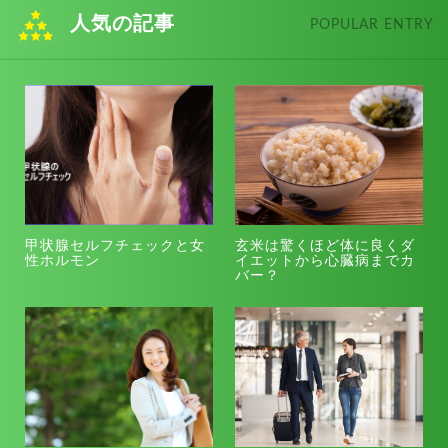
人気の記事
POPULAR ENTRY
甲状腺セルフチェックと女
玄米は驚くほど体に良くダ
性ホルモン
イエットから心臓病までカ
バー？