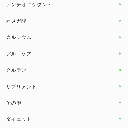
アレルギー トップ
アンチオキシダント
カンジダ菌
オメガ酸
カルシウム
グルコケア
グルテン
サプリメント
その他
その他 トップ
ダイエット