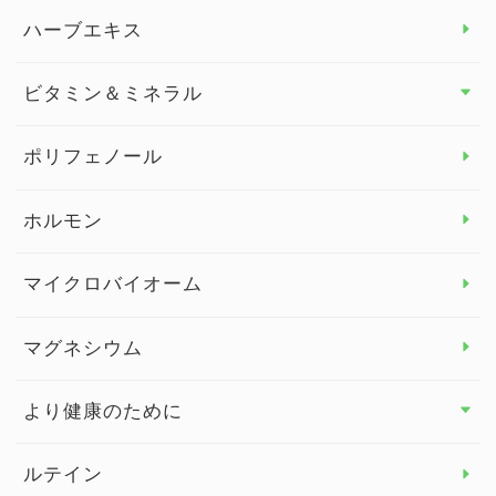
スタッフブログ
ダイエット トップ
ハーブエキス
セルフメディケーション
食物繊維
ビタミン＆ミネラル
よくある質問
ビタミン＆ミネラル トップ
ポリフェノール
健康セミナー
ビタミンB
ホルモン
ビタミンC
マイクロバイオーム
ビタミンD
マグネシウム
ビタミンE
より健康のために
より健康のために トップ
ルテイン