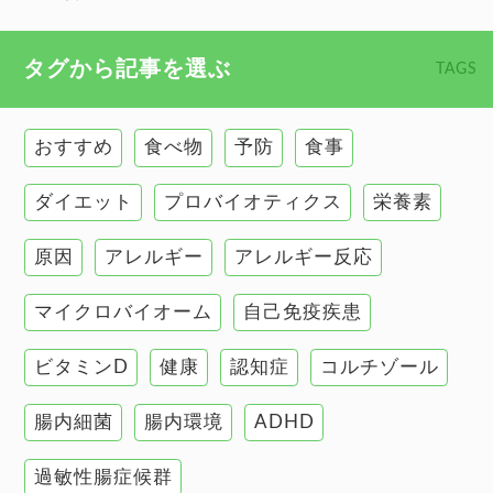
心臓の健康
食べ物 トップ
タグから記事を選ぶ
TAGS
慢性疲労
健康食
環境と健康
おすすめ
食べ物
予防
食事
甲状腺
ダイエット
プロバイオティクス
栄養素
肌
原因
アレルギー
アレルギー反応
肝臓の健康
マイクロバイオーム
自己免疫疾患
腸の健康
ビタミンD
健康
認知症
コルチゾール
自己免疫疾患
高血圧
腸内細菌
腸内環境
ADHD
過敏性腸症候群