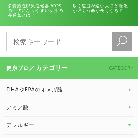
多嚢胞性卵巣症候群PCOS
歩く速度が速い人ほど老化
の症状になりやすい女性の
が遅く寿命が長くなる？
共通点とは？
カテゴリー
健康ブログ
CATEGORY
DHAやEPAのオメガ酸
アミノ酸
アレルギー