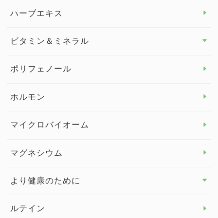
スタッフブログ
ダイエット トップ
ハーブエキス
セルフメディケーション
食物繊維
ビタミン＆ミネラル
よくある質問
ビタミン＆ミネラル トップ
ポリフェノール
健康セミナー
ビタミンB
ホルモン
ビタミンC
マイクロバイオーム
ビタミンD
マグネシウム
ビタミンE
より健康のために
より健康のために トップ
ルテイン