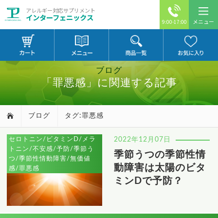
アレルギー対応サプリメント
インターフェニックス
メニュー
9:00-17:00
ブログ
「罪悪感」に関連する記事
ブログ
タグ:罪悪感
セロトニン/ビタミンD/メラ
2022年12月07日
トニン/不安感/予防/季節う
季節うつの季節性情
つ/季節性情動障害/無価値
動障害は太陽のビタ
感/罪悪感
ミンDで予防？