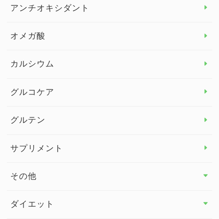
アレルギー トップ
アンチオキシダント
カンジダ菌
オメガ酸
カルシウム
グルコケア
グルテン
サプリメント
その他
その他 トップ
ダイエット