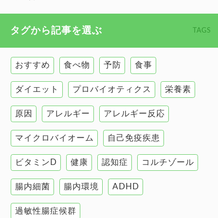
心臓の健康
食べ物 トップ
タグから記事を選ぶ
TAGS
慢性疲労
健康食
環境と健康
おすすめ
食べ物
予防
食事
甲状腺
ダイエット
プロバイオティクス
栄養素
肌
原因
アレルギー
アレルギー反応
肝臓の健康
マイクロバイオーム
自己免疫疾患
腸の健康
ビタミンD
健康
認知症
コルチゾール
自己免疫疾患
高血圧
腸内細菌
腸内環境
ADHD
過敏性腸症候群