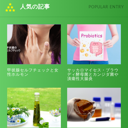
人気の記事
POPULAR ENTRY
甲状腺セルフチェックと女
サッカロマイセス・ブラウ
性ホルモン
ディ酵母菌とカンジダ菌や
潰瘍性大腸炎