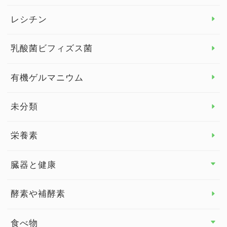
デトックス
レシチン
女性の健康
乳酸菌ビフィズス菌
子供の健康
有機ゲルマニウム
眼の健康
睡眠
未分類
脳の健康
栄養素
関節の健康
臓器と健康
臓器と健康 トップ
酵素や補酵素
副腎
食べ物