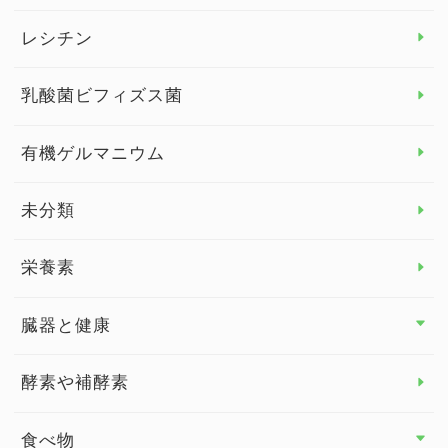
デトックス
レシチン
女性の健康
乳酸菌ビフィズス菌
子供の健康
有機ゲルマニウム
眼の健康
睡眠
未分類
脳の健康
栄養素
関節の健康
臓器と健康
臓器と健康 トップ
酵素や補酵素
副腎
食べ物