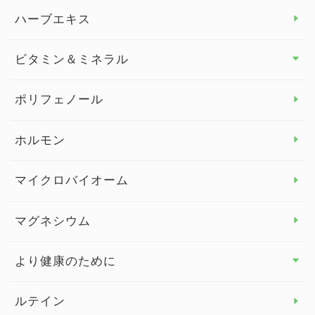
スタッフブログ
ダイエット トップ
ハーブエキス
セルフメディケーション
食物繊維
ビタミン＆ミネラル
よくある質問
ビタミン＆ミネラル トップ
ポリフェノール
健康セミナー
ビタミンB
ホルモン
ビタミンC
マイクロバイオーム
ビタミンD
マグネシウム
ビタミンE
より健康のために
より健康のために トップ
ルテイン