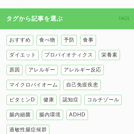
心臓の健康
食べ物 トップ
タグから記事を選ぶ
TAGS
慢性疲労
健康食
環境と健康
おすすめ
食べ物
予防
食事
甲状腺
ダイエット
プロバイオティクス
栄養素
肌
原因
アレルギー
アレルギー反応
肝臓の健康
マイクロバイオーム
自己免疫疾患
腸の健康
ビタミンD
健康
認知症
コルチゾール
自己免疫疾患
高血圧
腸内細菌
腸内環境
ADHD
過敏性腸症候群