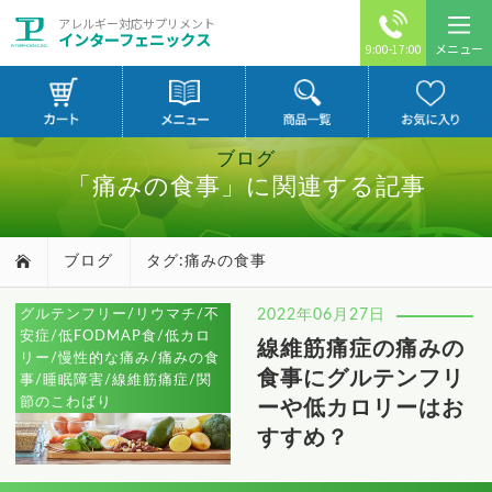
アレルギー対応サプリメント
インターフェニックス
メニュー
9:00-17:00
ブログ
「痛みの食事」に関連する記事
ブログ
タグ:痛みの食事
グルテンフリー/リウマチ/不
2022年06月27日
安症/低FODMAP食/低カロ
線維筋痛症の痛みの
リー/慢性的な痛み/痛みの食
食事にグルテンフリ
事/睡眠障害/線維筋痛症/関
節のこわばり
ーや低カロリーはお
すすめ？