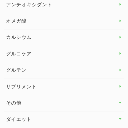
アレルギー トップ
アンチオキシダント
カンジダ菌
オメガ酸
カルシウム
グルコケア
グルテン
サプリメント
その他
その他 トップ
ダイエット