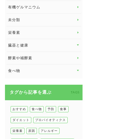
有機ゲルマニウム
眼の健康
睡眠
未分類
脳の健康
栄養素
関節の健康
臓器と健康
臓器と健康 トップ
酵素や補酵素
副腎
食べ物
心臓の健康
食べ物 トップ
慢性疲労
タグから記事を選ぶ
健康食
TAGS
環境と健康
甲状腺
おすすめ
食べ物
予防
食事
肌
ダイエット
プロバイオティクス
肝臓の健康
栄養素
原因
アレルギー
腸の健康