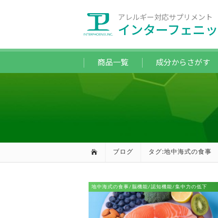
アレルギー対応サプリメント
インターフェニッ
商品一覧
成分からさがす
ブログ
タグ:地中海式の食事
地中海式の食事/脳機能/認知機能/集中力の低下