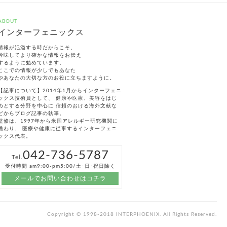
ABOUT
インターフェニックス
情報が氾濫する時だからこそ、
吟味してより確かな情報をお伝え
するように勉めています。
ここでの情報が少しでもあなた
やあなたの大切な方のお役に立ちますように。
【記事について】2014年1月からインターフェニ
ックス技術員として、 健康や医療、美容をはじ
めとする分野を中心に 信頼のおける海外文献な
どからブログ記事の執筆。
監修は、1997年から米国アレルギー研究機関に
携わり、 医療や健康に従事するインターフェニ
ックス代表。
042-736-5787
Tel.
受付時間 am9:00-pm5:00/土･日･祝日除く
メールでお問い合わせはコチラ
Copyright © 1998-2018 INTERPHOENIX. All Rights Reserved.