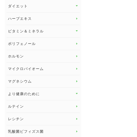
その他 トップ
ダイエット
スタッフブログ
ダイエット トップ
ハーブエキス
セルフメディケーション
食物繊維
ビタミン＆ミネラル
よくある質問
ビタミン＆ミネラル トップ
ポリフェノール
健康セミナー
ビタミンB
ホルモン
ビタミンC
マイクロバイオーム
ビタミンD
マグネシウム
ビタミンE
より健康のために
より健康のために トップ
ルテイン
デトックス
レシチン
女性の健康
乳酸菌ビフィズス菌
子供の健康