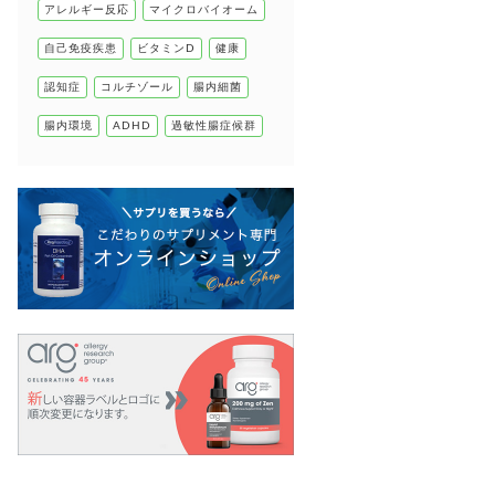
アレルギー反応
マイクロバイオーム
自己免疫疾患
自己免疫疾患
ビタミンD
健康
高血圧
認知症
コルチゾール
腸内細菌
腸内環境
ADHD
過敏性腸症候群