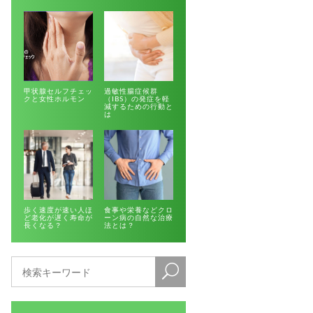
甲状腺セルフチェッ
過敏性腸症候群
クと女性ホルモン
（IBS）の発症を軽
減するための行動と
は
歩く速度が速い人ほ
食事や栄養などクロ
ど老化が遅く寿命が
ーン病の自然な治療
長くなる？
法とは？