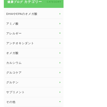
カテゴリー
健康ブログ
CATEGORY
DHAやEPAのオメガ酸
アミノ酸
アレルギー
アレルギー トップ
アンチオキシダント
カンジダ菌
オメガ酸
カルシウム
グルコケア
グルテン
サプリメント
その他