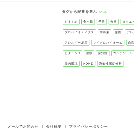
タグから記事を選ぶ
TAGS
おすすめ
食べ物
予防
食事
ダイエ
プロバイオティクス
栄養素
原因
アレ
アレルギー反応
マイクロバイオーム
自
ビタミンD
健康
認知症
コルチゾール
腸内環境
ADHD
過敏性腸症候群
メールでお問合せ
会社概要
プライバシーポリシー