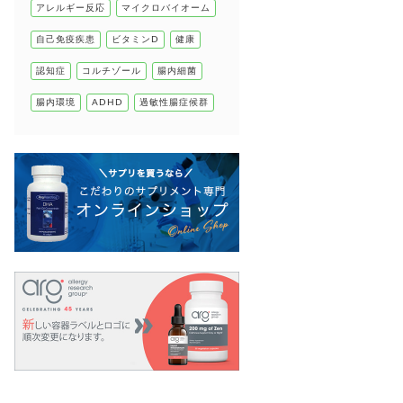
アレルギー反応
マイクロバイオーム
自己免疫疾患
自己免疫疾患
ビタミンD
健康
高血圧
認知症
コルチゾール
腸内細菌
腸内環境
ADHD
過敏性腸症候群