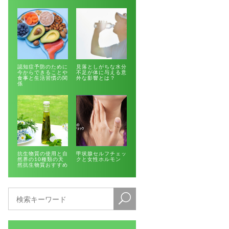
認知症予防のために
見落としがちな水分
今からできることや
不足が体に与える意
食事と生活習慣の関
外な影響とは？
係
抗生物質の使用と自
甲状腺セルフチェッ
然界の10種類の天
クと女性ホルモン
然抗生物質おすすめ