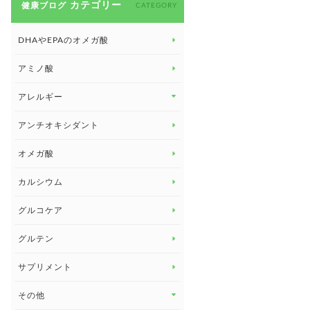
カテゴリー
健康ブログ
CATEGORY
DHAやEPAのオメガ酸
アミノ酸
アレルギー
アレルギー トップ
アンチオキシダント
カンジダ菌
オメガ酸
カルシウム
グルコケア
グルテン
サプリメント
その他