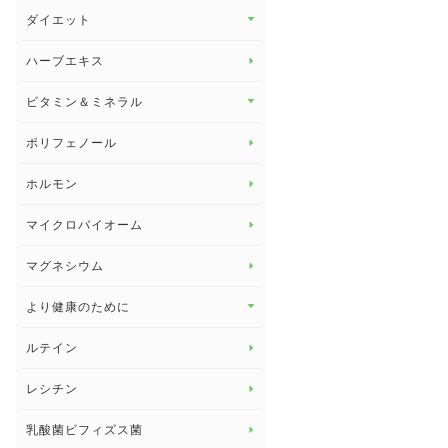
その他 トップ
ダイエット
スタッフブログ
ダイエット トップ
ハーブエキス
セルフメディケーション
食物繊維
ビタミン＆ミネラル
よくある質問
ビタミン＆ミネラル トップ
ポリフェノール
健康セミナー
ビタミンB
ホルモン
ビタミンC
マイクロバイオーム
ビタミンD
マグネシウム
ビタミンE
より健康のために
より健康のために トップ
ルテイン
デトックス
レシチン
女性の健康
乳酸菌ビフィズス菌
子供の健康