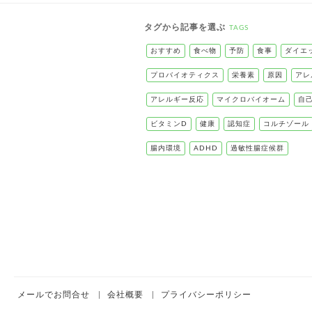
タグから記事を選ぶ
TAGS
おすすめ
食べ物
予防
食事
ダイエ
プロバイオティクス
栄養素
原因
アレ
アレルギー反応
マイクロバイオーム
自
ビタミンD
健康
認知症
コルチゾール
腸内環境
ADHD
過敏性腸症候群
メールでお問合せ
会社概要
プライバシーポリシー