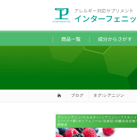
アレルギー対応サプリメント
インターフェニッ
商品一覧
成分からさがす
ブログ
タグ:シアニジン
アントシアニン/ケルセチン/シアニジン/フラボノイ
ド/ベリー類/ポリフェノール/抗炎症/抗酸化化合物
関節炎