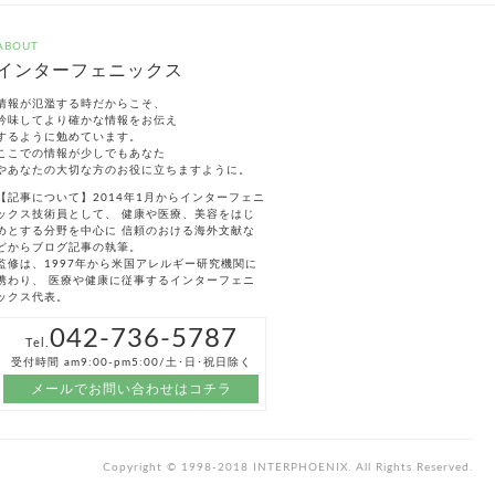
ABOUT
インターフェニックス
情報が氾濫する時だからこそ、
吟味してより確かな情報をお伝え
するように勉めています。
ここでの情報が少しでもあなた
やあなたの大切な方のお役に立ちますように。
【記事について】2014年1月からインターフェニ
ックス技術員として、 健康や医療、美容をはじ
めとする分野を中心に 信頼のおける海外文献な
どからブログ記事の執筆。
監修は、1997年から米国アレルギー研究機関に
携わり、 医療や健康に従事するインターフェニ
ックス代表。
042-736-5787
Tel.
受付時間 am9:00-pm5:00/土･日･祝日除く
メールでお問い合わせはコチラ
Copyright © 1998-2018 INTERPHOENIX. All Rights Reserved.