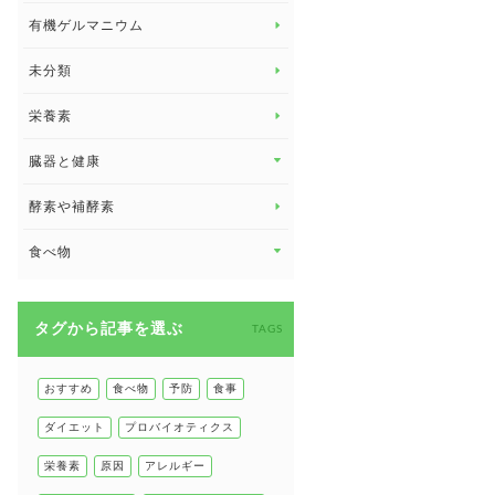
有機ゲルマニウム
眼の健康
睡眠
未分類
脳の健康
栄養素
関節の健康
臓器と健康
臓器と健康 トップ
酵素や補酵素
副腎
食べ物
心臓の健康
食べ物 トップ
慢性疲労
タグから記事を選ぶ
健康食
TAGS
環境と健康
甲状腺
おすすめ
食べ物
予防
食事
肌
ダイエット
プロバイオティクス
肝臓の健康
栄養素
原因
アレルギー
腸の健康