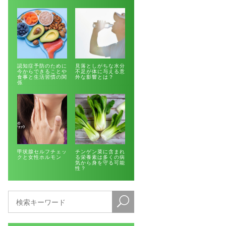
認知症予防のために
見落としがちな水分
今からできることや
不足が体に与える意
食事と生活習慣の関
外な影響とは？
係
甲状腺セルフチェッ
チンゲン菜に含まれ
クと女性ホルモン
る栄養素は多くの病
気から身を守る可能
性？