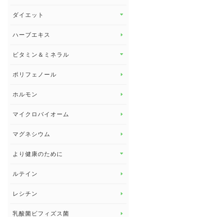
その他 トップ
ダイエット
スタッフブログ
ダイエット トップ
ハーブエキス
セルフメディケーション
食物繊維
ビタミン＆ミネラル
よくある質問
ビタミン＆ミネラル トップ
ポリフェノール
健康セミナー
ビタミンB
ホルモン
ビタミンC
マイクロバイオーム
ビタミンD
マグネシウム
ビタミンE
より健康のために
より健康のために トップ
ルテイン
デトックス
レシチン
女性の健康
乳酸菌ビフィズス菌