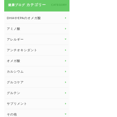
カテゴリー
健康ブログ
CATEGORY
DHAやEPAのオメガ酸
アミノ酸
アレルギー
アレルギー トップ
アンチオキシダント
カンジダ菌
オメガ酸
カルシウム
グルコケア
グルテン
サプリメント
その他