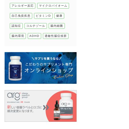
腸の健康
アレルギー反応
マイクロバイオーム
自己免疫疾患
自己免疫疾患
ビタミンD
健康
高血圧
認知症
コルチゾール
腸内細菌
腸内環境
ADHD
過敏性腸症候群