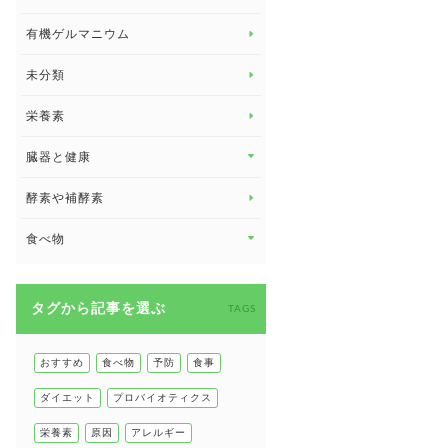
子供の健康
有機ゲルマニウム
眼の健康
睡眠
未分類
脳の健康
栄養素
関節の健康
臓器と健康
臓器と健康 トップ
酵素や補酵素
副腎
食べ物
心臓の健康
食べ物 トップ
慢性疲労
タグから記事を選ぶ
健康食
TAGS
環境と健康
甲状腺
おすすめ
食べ物
予防
食事
肌
ダイエット
プロバイオティクス
肝臓の健康
栄養素
原因
アレルギー