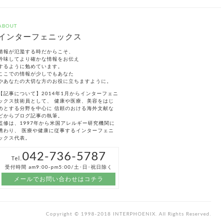
ABOUT
インターフェニックス
情報が氾濫する時だからこそ、
吟味してより確かな情報をお伝え
するように勉めています。
ここでの情報が少しでもあなた
やあなたの大切な方のお役に立ちますように。
【記事について】2014年1月からインターフェニ
ックス技術員として、 健康や医療、美容をはじ
めとする分野を中心に 信頼のおける海外文献な
どからブログ記事の執筆。
監修は、1997年から米国アレルギー研究機関に
携わり、 医療や健康に従事するインターフェニ
ックス代表。
042-736-5787
Tel.
受付時間 am9:00-pm5:00/土･日･祝日除く
メールでお問い合わせはコチラ
Copyright © 1998-2018 INTERPHOENIX. All Rights Reserved.