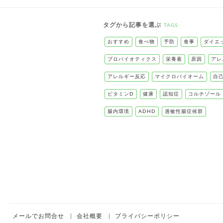
タグから記事を選ぶ
TAGS
おすすめ
食べ物
予防
食事
ダイエ
プロバイオティクス
栄養素
原因
アレ
アレルギー反応
マイクロバイオーム
自
ビタミンD
健康
認知症
コルチゾール
腸内環境
ADHD
過敏性腸症候群
メールでお問合せ
会社概要
プライバシーポリシー