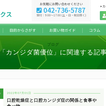
お気軽にお問い合わせください
カ
042-736-5787
クス
受付：9:00～17:00 (土・日・祝日除く)
目的からさがす
お買い物ガイド
コラム
ブログ
「カンジダ菌優位」に関連する記
2022年07月01日
ジ
口腔乾燥症と口腔カンジダ症の関係と食事や