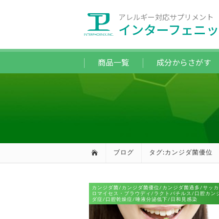
アレルギー対応サプリメント
インターフェニッ
商品一覧
成分からさがす
ブログ
タグ:カンジダ菌優位
カンジダ菌/カンジダ菌優位/カンジダ菌過多/サッカ
ロマイセス・ブラウディ/ラクトバチルス/口腔カン
ダ症/口腔乾燥症/唾液分泌低下/日和見感染