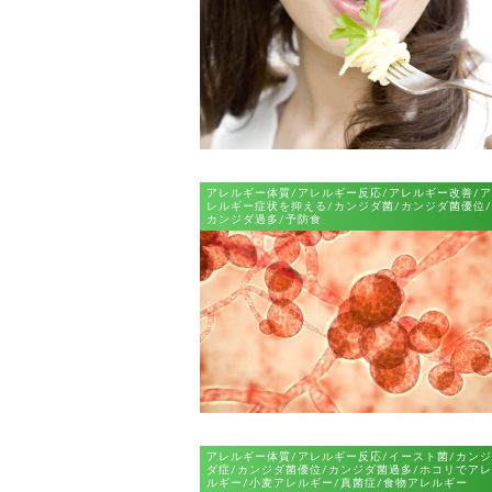
アレルギー体質/アレルギー反応/アレルギー改善/ア
レルギー症状を抑える/カンジダ菌/カンジダ菌優位/
カンジダ過多/予防食
アレルギー体質/アレルギー反応/イースト菌/カンジ
ダ症/カンジダ菌優位/カンジダ菌過多/ホコリでアレ
ルギー/小麦アレルギー/真菌症/食物アレルギー