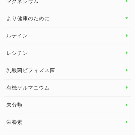
マグネシウム
ビタミンE
より健康のために
より健康のために トップ
ルテイン
デトックス
レシチン
女性の健康
乳酸菌ビフィズス菌
子供の健康
有機ゲルマニウム
眼の健康
睡眠
未分類
脳の健康
栄養素
関節の健康