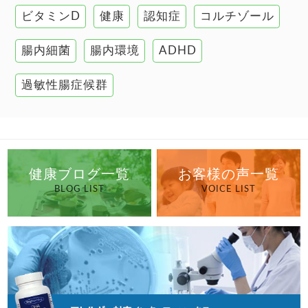
ビタミンD
健康
認知症
コルチゾール
自己免疫疾患
高血圧
腸内細菌
腸内環境
ADHD
過敏性腸症候群
健康ブログ一覧
お客様の声一覧
BLOG LIST
VOICE LIST