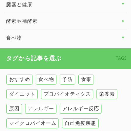
臓器と健康
臓器と健康 トップ
酵素や補酵素
副腎
食べ物
心臓の健康
食べ物 トップ
タグから記事を選ぶ
TAGS
慢性疲労
健康食
環境と健康
おすすめ
食べ物
予防
食事
甲状腺
ダイエット
プロバイオティクス
栄養素
肌
原因
アレルギー
アレルギー反応
肝臓の健康
マイクロバイオーム
自己免疫疾患
腸の健康