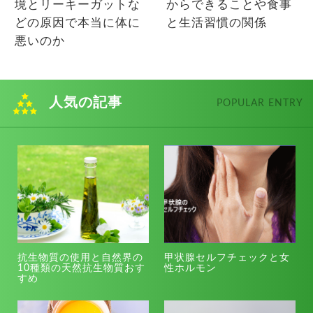
境とリーキーガットな
からできることや食事
どの原因で本当に体に
と生活習慣の関係
悪いのか
人気の記事
POPULAR ENTRY
抗生物質の使用と自然界の
甲状腺セルフチェックと女
10種類の天然抗生物質おす
性ホルモン
すめ