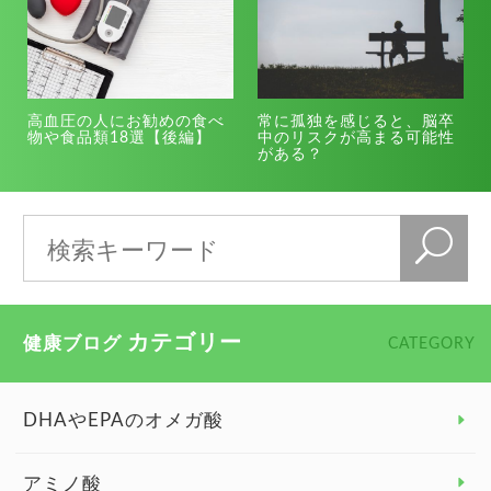
高血圧の人にお勧めの食べ
常に孤独を感じると、脳卒
物や食品類18選【後編】
中のリスクが高まる可能性
がある？
カテゴリー
健康ブログ
CATEGORY
DHAやEPAのオメガ酸
アミノ酸