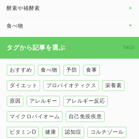
臓器と健康 トップ
酵素や補酵素
副腎
食べ物
心臓の健康
食べ物 トップ
タグから記事を選ぶ
TAGS
慢性疲労
健康食
環境と健康
おすすめ
食べ物
予防
食事
甲状腺
ダイエット
プロバイオティクス
栄養素
肌
原因
アレルギー
アレルギー反応
肝臓の健康
マイクロバイオーム
自己免疫疾患
腸の健康
ビタミンD
健康
認知症
コルチゾール
自己免疫疾患