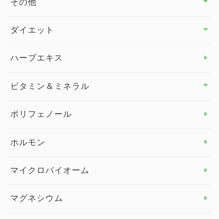
その他
その他 トップ
ダイエット
スタッフブログ
ダイエット トップ
ハーブエキス
セルフメディケーション
食物繊維
ビタミン＆ミネラル
よくある質問
ビタミン＆ミネラル トップ
ポリフェノール
健康セミナー
ビタミンB
ホルモン
ビタミンC
マイクロバイオーム
ビタミンD
マグネシウム
ビタミンE