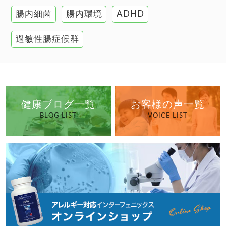
高血圧
腸内細菌
腸内環境
ADHD
過敏性腸症候群
健康ブログ一覧
お客様の声一覧
BLOG LIST
VOICE LIST