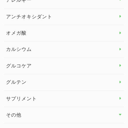
アレルギー
アレルギー トップ
アンチオキシダント
カンジダ菌
オメガ酸
カルシウム
グルコケア
グルテン
サプリメント
その他