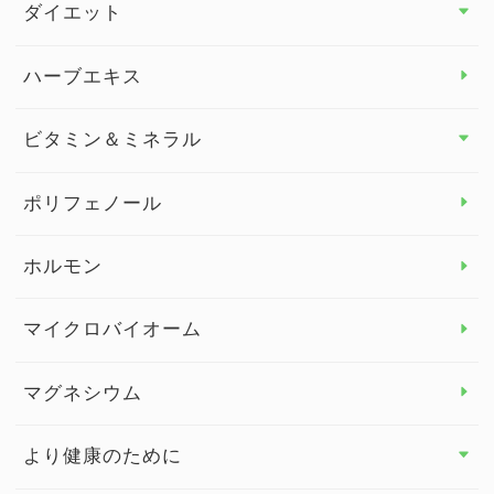
その他 トップ
ダイエット
スタッフブログ
ダイエット トップ
ハーブエキス
セルフメディケーション
食物繊維
ビタミン＆ミネラル
よくある質問
ビタミン＆ミネラル トップ
ポリフェノール
健康セミナー
ビタミンB
ホルモン
ビタミンC
マイクロバイオーム
ビタミンD
マグネシウム
ビタミンE
より健康のために