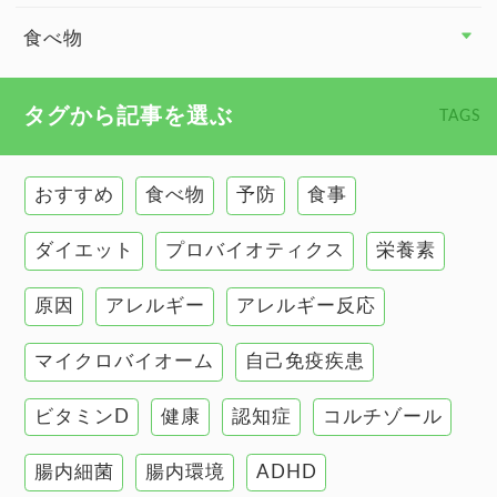
副腎
食べ物
心臓の健康
食べ物 トップ
タグから記事を選ぶ
TAGS
慢性疲労
健康食
環境と健康
おすすめ
食べ物
予防
食事
甲状腺
ダイエット
プロバイオティクス
栄養素
肌
原因
アレルギー
アレルギー反応
肝臓の健康
マイクロバイオーム
自己免疫疾患
腸の健康
ビタミンD
健康
認知症
コルチゾール
自己免疫疾患
高血圧
腸内細菌
腸内環境
ADHD