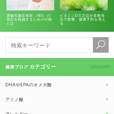
過敏性腸症候群（IBS）の
ビタミンD欠乏症が多数発
発症を軽減するための行動
生で影響、健康予防を考え
とは
る
カテゴリー
健康ブログ
CATEGORY
DHAやEPAのオメガ酸
アミノ酸