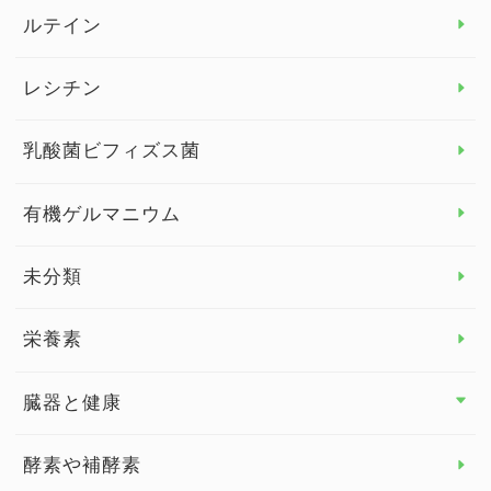
より健康のために トップ
ルテイン
デトックス
レシチン
女性の健康
乳酸菌ビフィズス菌
子供の健康
有機ゲルマニウム
眼の健康
睡眠
未分類
脳の健康
栄養素
関節の健康
臓器と健康
臓器と健康 トップ
酵素や補酵素