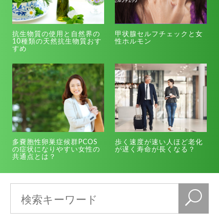
抗生物質の使用と自然界の
甲状腺セルフチェックと女
10種類の天然抗生物質おす
性ホルモン
すめ
多嚢胞性卵巣症候群PCOS
歩く速度が速い人ほど老化
の症状になりやすい女性の
が遅く寿命が長くなる？
共通点とは？