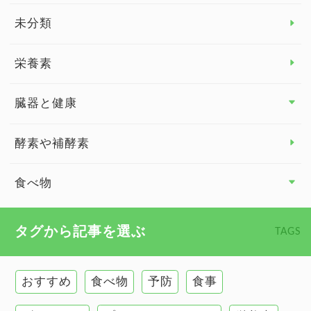
睡眠
未分類
脳の健康
栄養素
関節の健康
臓器と健康
臓器と健康 トップ
酵素や補酵素
副腎
食べ物
心臓の健康
食べ物 トップ
タグから記事を選ぶ
TAGS
慢性疲労
健康食
環境と健康
おすすめ
食べ物
予防
食事
甲状腺