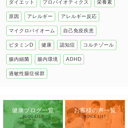
ダイエット
プロバイオティクス
栄養素
肌
原因
アレルギー
アレルギー反応
肝臓の健康
マイクロバイオーム
自己免疫疾患
腸の健康
ビタミンD
健康
認知症
コルチゾール
自己免疫疾患
高血圧
腸内細菌
腸内環境
ADHD
過敏性腸症候群
健康ブログ一覧
お客様の声一覧
BLOG LIST
VOICE LIST