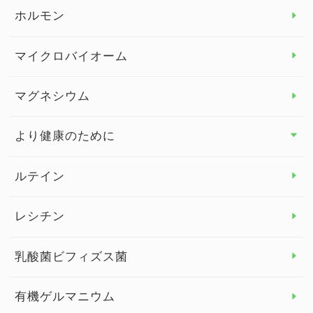
ビタミンB
ホルモン
ビタミンC
マイクロバイオーム
ビタミンD
マグネシウム
ビタミンE
より健康のために
より健康のために トップ
ルテイン
デトックス
レシチン
女性の健康
乳酸菌ビフィズス菌
子供の健康
有機ゲルマニウム
眼の健康