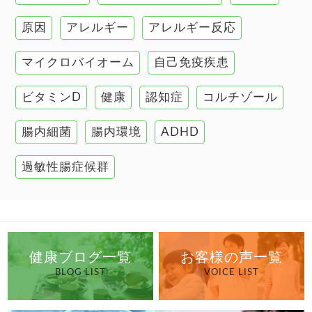
肌
原因
アレルギー
アレルギー反応
肝臓の健康
マイクロバイオーム
自己免疫疾患
腸の健康
ビタミンD
健康
認知症
コルチゾール
自己免疫疾患
高血圧
腸内細菌
腸内環境
ADHD
過敏性腸症候群
健康ブログ一覧
お客様の声一覧
BLOG LIST
VOICE LIST