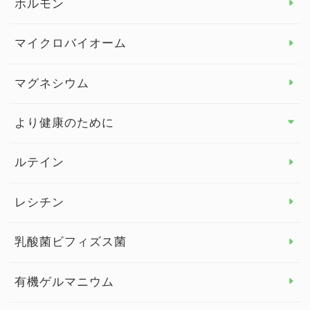
ホルモン
ビタミンC
マイクロバイオーム
ビタミンD
マグネシウム
ビタミンE
より健康のために
より健康のために トップ
ルテイン
デトックス
レシチン
女性の健康
乳酸菌ビフィズス菌
子供の健康
有機ゲルマニウム
眼の健康