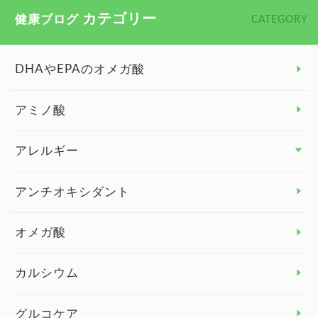
カテゴリー
健康ブログ
CATEGORY
DHAやEPAのオメガ酸
アミノ酸
アレルギー
アレルギー トップ
アンチオキシダント
カンジダ菌
オメガ酸
カルシウム
グルコケア