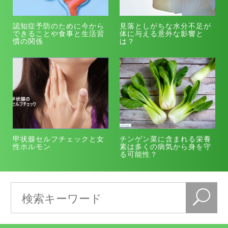
認知症予防のために今から
見落としがちな水分不足が
できることや食事と生活習
体に与える意外な影響と
慣の関係
は？
甲状腺セルフチェックと女
チンゲン菜に含まれる栄養
性ホルモン
素は多くの病気から身を守
る可能性？