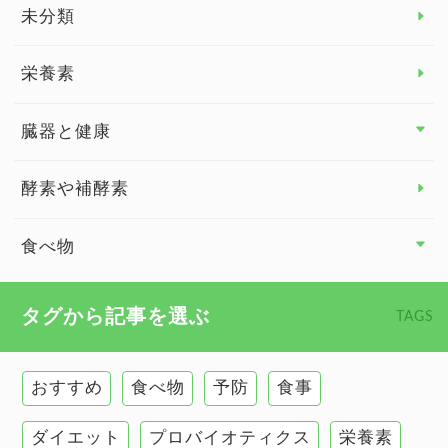
睡眠
未分類
脳の健康
栄養素
関節の健康
臓器と健康
臓器と健康 トップ
酵素や補酵素
副腎
食べ物
心臓の健康
食べ物 トップ
タグから記事を選ぶ
TAGS
慢性疲労
健康食
環境と健康
おすすめ
食べ物
予防
食事
甲状腺
ダイエット
プロバイオティクス
栄養素