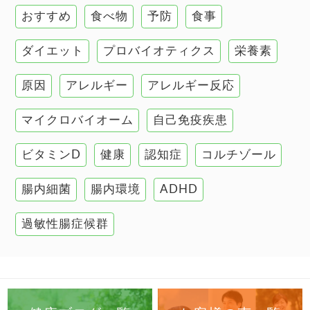
おすすめ
食べ物
予防
食事
甲状腺
ダイエット
プロバイオティクス
栄養素
肌
原因
アレルギー
アレルギー反応
肝臓の健康
マイクロバイオーム
自己免疫疾患
腸の健康
ビタミンD
健康
認知症
コルチゾール
自己免疫疾患
高血圧
腸内細菌
腸内環境
ADHD
過敏性腸症候群