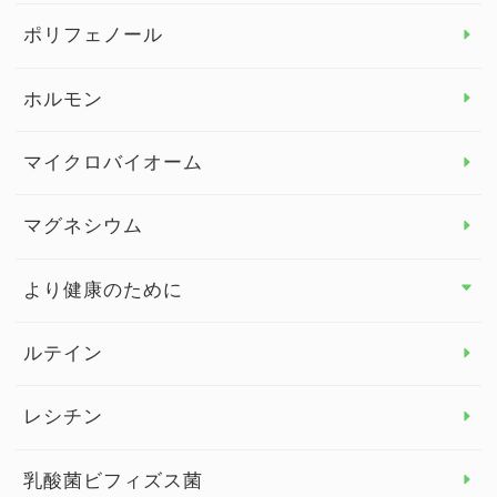
ビタミン＆ミネラル トップ
ポリフェノール
健康セミナー
ビタミンB
ホルモン
ビタミンC
マイクロバイオーム
ビタミンD
マグネシウム
ビタミンE
より健康のために
より健康のために トップ
ルテイン
デトックス
レシチン
女性の健康
乳酸菌ビフィズス菌