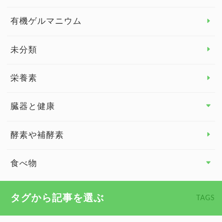
子供の健康
有機ゲルマニウム
眼の健康
睡眠
未分類
脳の健康
栄養素
関節の健康
臓器と健康
臓器と健康 トップ
酵素や補酵素
副腎
食べ物
心臓の健康
食べ物 トップ
タグから記事を選ぶ
TAGS
慢性疲労
健康食
環境と健康