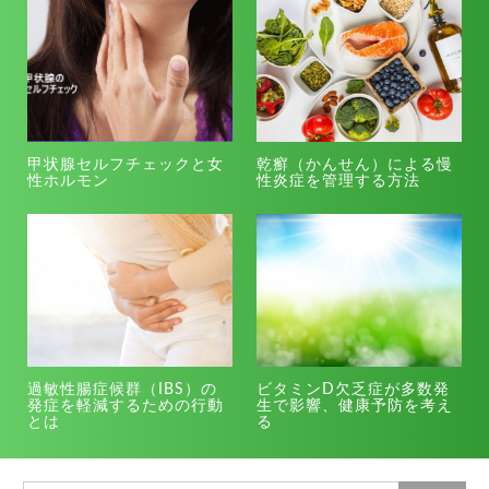
甲状腺セルフチェックと女
乾癬（かんせん）による慢
性ホルモン
性炎症を管理する方法
過敏性腸症候群（IBS）の
ビタミンD欠乏症が多数発
発症を軽減するための行動
生で影響、健康予防を考え
とは
る