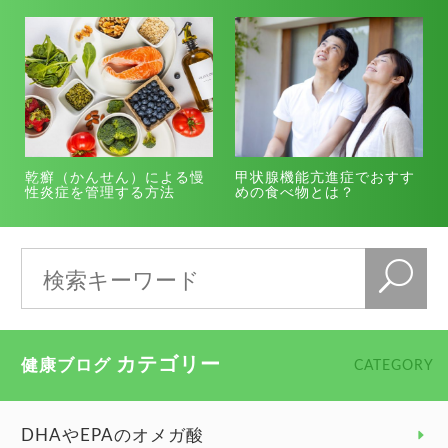
乾癬（かんせん）による慢
甲状腺機能亢進症でおすす
性炎症を管理する方法
めの食べ物とは？
カテゴリー
健康ブログ
CATEGORY
DHAやEPAのオメガ酸