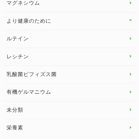
マグネシウム
ビタミンE
より健康のために
より健康のために トップ
ルテイン
デトックス
レシチン
女性の健康
乳酸菌ビフィズス菌
子供の健康
有機ゲルマニウム
眼の健康
睡眠
未分類
脳の健康
栄養素
関節の健康