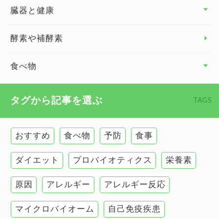
臓器と健康
臓器と健康 トップ
酵素や補酵素
副腎
食べ物
心臓の健康
食べ物 トップ
タグから記事を選ぶ
TAGS
慢性疲労
健康食
環境と健康
おすすめ
食べ物
予防
食事
甲状腺
ダイエット
プロバイオティクス
栄養素
肌
原因
アレルギー
アレルギー反応
肝臓の健康
マイクロバイオーム
自己免疫疾患
腸の健康