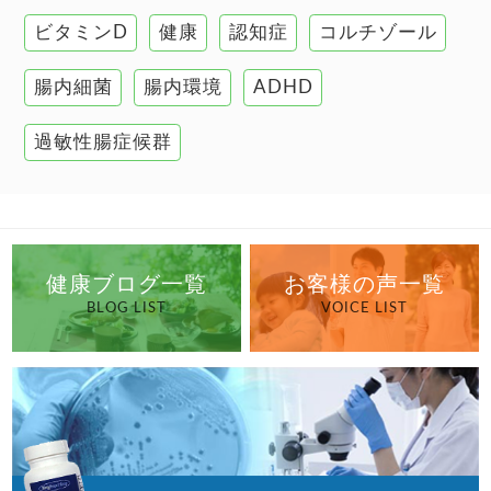
ビタミンD
健康
認知症
コルチゾール
自己免疫疾患
高血圧
腸内細菌
腸内環境
ADHD
過敏性腸症候群
健康ブログ一覧
お客様の声一覧
BLOG LIST
VOICE LIST