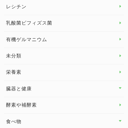
デトックス
レシチン
女性の健康
乳酸菌ビフィズス菌
子供の健康
有機ゲルマニウム
眼の健康
睡眠
未分類
脳の健康
栄養素
関節の健康
臓器と健康
臓器と健康 トップ
酵素や補酵素
副腎
食べ物