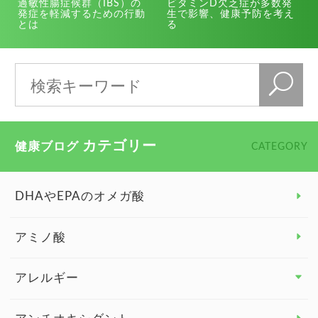
過敏性腸症候群（IBS）の
ビタミンD欠乏症が多数発
発症を軽減するための行動
生で影響、健康予防を考え
とは
る
カテゴリー
健康ブログ
CATEGORY
DHAやEPAのオメガ酸
アミノ酸
アレルギー
アレルギー トップ