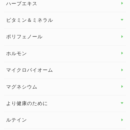
ダイエット トップ
ハーブエキス
セルフメディケーション
食物繊維
ビタミン＆ミネラル
よくある質問
ビタミン＆ミネラル トップ
ポリフェノール
健康セミナー
ビタミンB
ホルモン
ビタミンC
マイクロバイオーム
ビタミンD
マグネシウム
ビタミンE
より健康のために
より健康のために トップ
ルテイン