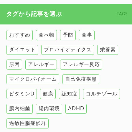
心臓の健康
食べ物 トップ
タグから記事を選ぶ
TAGS
慢性疲労
健康食
環境と健康
おすすめ
食べ物
予防
食事
甲状腺
ダイエット
プロバイオティクス
栄養素
肌
原因
アレルギー
アレルギー反応
肝臓の健康
マイクロバイオーム
自己免疫疾患
腸の健康
ビタミンD
健康
認知症
コルチゾール
自己免疫疾患
高血圧
腸内細菌
腸内環境
ADHD
過敏性腸症候群