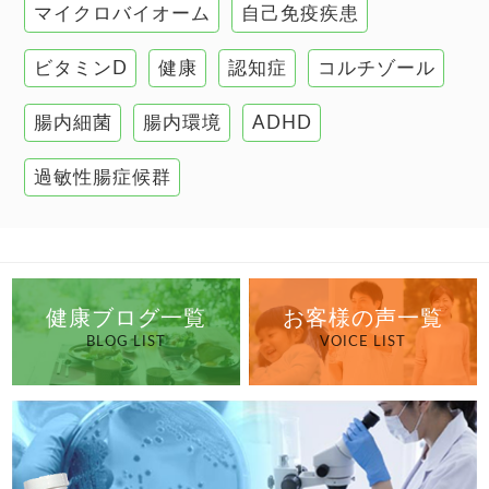
マイクロバイオーム
自己免疫疾患
腸の健康
ビタミンD
健康
認知症
コルチゾール
自己免疫疾患
高血圧
腸内細菌
腸内環境
ADHD
過敏性腸症候群
健康ブログ一覧
お客様の声一覧
BLOG LIST
VOICE LIST