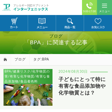
アレルギー対応サプリメント
インターフェニックス
メニュー
9:00-17:00
ブログ
「BPA」に関連する記事
ブログ
タグ:BPA
BPA/健康リスク/化学物質の
2024年08月30日
害/有害な化学物質/有害な食
子どもにとって特に
品添加物/食品着色料
有害な食品添加物や
化学物質とは？