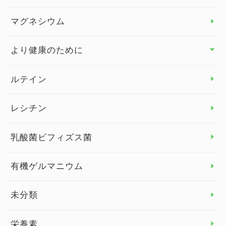
ビタミンD
マグネシウム
ビタミンE
より健康のために
より健康のために トップ
ルテイン
デトックス
レシチン
女性の健康
乳酸菌ビフィズス菌
子供の健康
有機ゲルマニウム
眼の健康
睡眠
未分類
脳の健康
栄養素