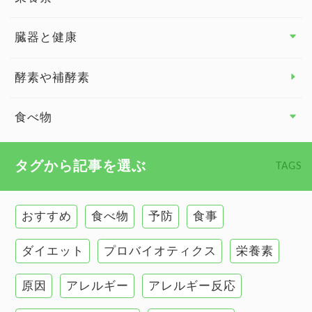
関節の健康
臓器と健康
臓器と健康 トップ
酵素や補酵素
副腎
食べ物
心臓の健康
食べ物 トップ
タグから記事を選ぶ
TAGS
慢性疲労
健康食
環境と健康
おすすめ
食べ物
予防
食事
甲状腺
ダイエット
プロバイオティクス
栄養素
肌
原因
アレルギー
アレルギー反応
肝臓の健康