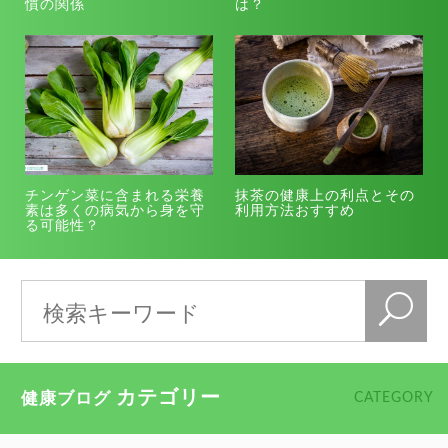
慣の関係
は？
チンゲン菜に含まれる栄養
抹茶の健康上の利点とその
素は多くの病気から身を守
利用方法おすすめ
る可能性？
カテゴリー
健康ブログ
CATEGORY