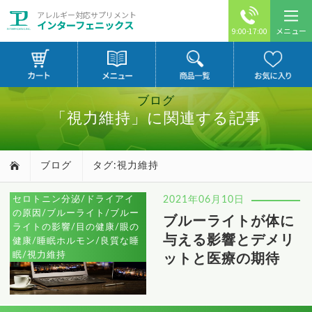
アレルギー対応サプリメント
インターフェニックス
メニュー
9:00-17:00
ブログ
「視力維持」に関連する記事
ブログ
タグ:視力維持
セロトニン分泌/ドライアイ
2021年06月10日
の原因/ブルーライト/ブルー
ブルーライトが体に
ライトの影響/目の健康/眼の
与える影響とデメリ
健康/睡眠ホルモン/良質な睡
眠/視力維持
ットと医療の期待