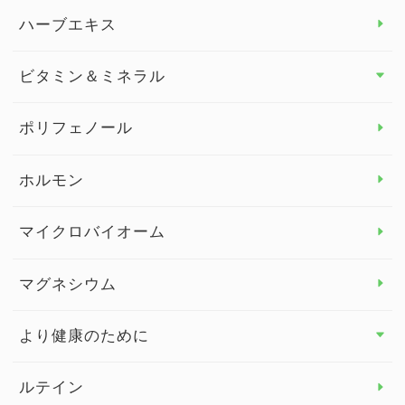
スタッフブログ
ダイエット トップ
ハーブエキス
セルフメディケーション
食物繊維
ビタミン＆ミネラル
よくある質問
ビタミン＆ミネラル トップ
ポリフェノール
健康セミナー
ビタミンB
ホルモン
ビタミンC
マイクロバイオーム
ビタミンD
マグネシウム
ビタミンE
より健康のために
より健康のために トップ
ルテイン