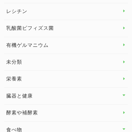
デトックス
レシチン
女性の健康
乳酸菌ビフィズス菌
子供の健康
有機ゲルマニウム
眼の健康
睡眠
未分類
脳の健康
栄養素
関節の健康
臓器と健康
臓器と健康 トップ
酵素や補酵素
副腎
食べ物