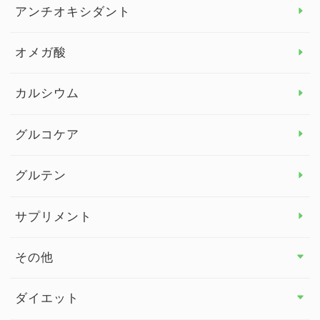
アレルギー トップ
アンチオキシダント
カンジダ菌
オメガ酸
カルシウム
グルコケア
グルテン
サプリメント
その他
その他 トップ
ダイエット