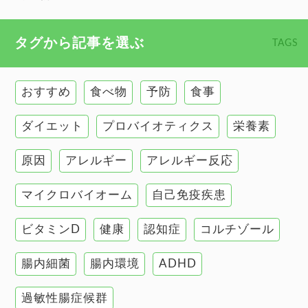
心臓の健康
食べ物 トップ
タグから記事を選ぶ
TAGS
慢性疲労
健康食
環境と健康
おすすめ
食べ物
予防
食事
甲状腺
ダイエット
プロバイオティクス
栄養素
肌
原因
アレルギー
アレルギー反応
肝臓の健康
マイクロバイオーム
自己免疫疾患
腸の健康
ビタミンD
健康
認知症
コルチゾール
自己免疫疾患
高血圧
腸内細菌
腸内環境
ADHD
過敏性腸症候群