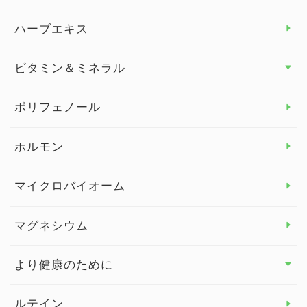
スタッフブログ
ダイエット トップ
ハーブエキス
セルフメディケーション
食物繊維
ビタミン＆ミネラル
よくある質問
ビタミン＆ミネラル トップ
ポリフェノール
健康セミナー
ビタミンB
ホルモン
ビタミンC
マイクロバイオーム
ビタミンD
マグネシウム
ビタミンE
より健康のために
より健康のために トップ
ルテイン