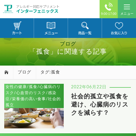
アレルギー対応サプリメント
インターフェニックス
メニュー
9:00-17:00
ブログ
「孤食」に関連する記事
ブログ
タグ:孤食
女性の健康/孤食/心臓病のリ
2022年06月22日
スク/心血管のリスク/感染
社会的孤立や孤食を
症/栄養価の高い食事/社会的
避け、心臓病のリス
孤立
クを減らす？