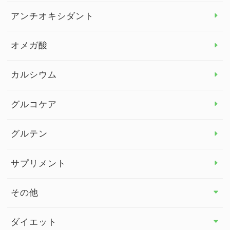
アレルギー トップ
アンチオキシダント
カンジダ菌
オメガ酸
カルシウム
グルコケア
グルテン
サプリメント
その他
その他 トップ
ダイエット