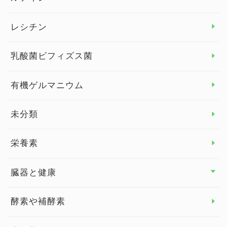
デトックス
レシチン
女性の健康
乳酸菌ビフィズス菌
子供の健康
有機ゲルマニウム
眼の健康
睡眠
未分類
脳の健康
栄養素
関節の健康
臓器と健康
臓器と健康 トップ
酵素や補酵素
副腎