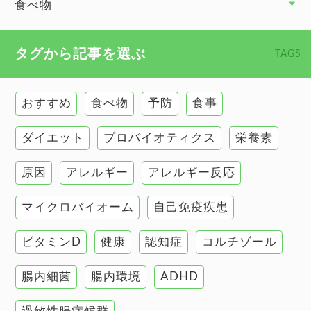
食べ物
心臓の健康
食べ物 トップ
タグから記事を選ぶ
TAGS
慢性疲労
健康食
環境と健康
おすすめ
食べ物
予防
食事
甲状腺
ダイエット
プロバイオティクス
栄養素
肌
原因
アレルギー
アレルギー反応
肝臓の健康
マイクロバイオーム
自己免疫疾患
腸の健康
ビタミンD
健康
認知症
コルチゾール
自己免疫疾患
高血圧
腸内細菌
腸内環境
ADHD