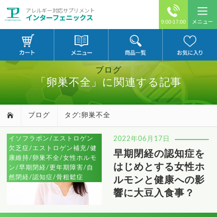
アレルギー対応サプリメント
インターフェニックス
メニュー
9:00-17:00
ブログ
「卵巣不全」に関連する記事
ブログ
タグ:卵巣不全
イソフラボン/エストロゲン
2022年06月17日
欠乏症/エストロゲン補充/健
早期閉経の認知症を
康維持/卵巣不全/女性ホルモ
はじめとする女性ホ
ン/早期閉経/更年期障害/自
然閉経/認知症/骨粗鬆症
ルモンと健康への影
響に大豆入食事？