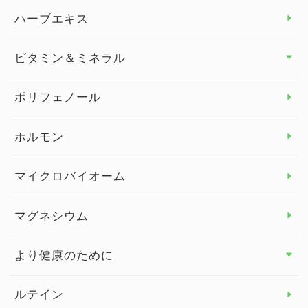
スタッフブログ
ダイエット トップ
ハーブエキス
セルフメディケーション
食物繊維
ビタミン＆ミネラル
よくある質問
ビタミン＆ミネラル トップ
ポリフェノール
健康セミナー
ビタミンB
ホルモン
ビタミンC
マイクロバイオーム
ビタミンD
マグネシウム
ビタミンE
より健康のために
より健康のために トップ
ルテイン