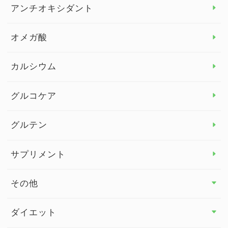
アレルギー トップ
アンチオキシダント
カンジダ菌
オメガ酸
カルシウム
グルコケア
グルテン
サプリメント
その他
その他 トップ
ダイエット