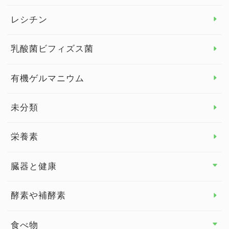
デトックス
レシチン
女性の健康
乳酸菌ビフィズス菌
子供の健康
有機ゲルマニウム
眼の健康
睡眠
未分類
脳の健康
栄養素
関節の健康
臓器と健康
臓器と健康 トップ
酵素や補酵素
副腎
食べ物