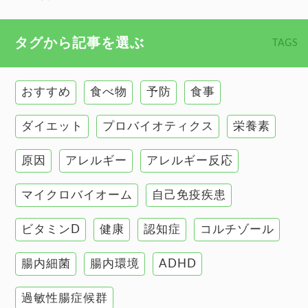
心臓の健康
食べ物 トップ
タグから記事を選ぶ
TAGS
慢性疲労
健康食
環境と健康
おすすめ
食べ物
予防
食事
甲状腺
ダイエット
プロバイオティクス
栄養素
肌
原因
アレルギー
アレルギー反応
肝臓の健康
マイクロバイオーム
自己免疫疾患
腸の健康
ビタミンD
健康
認知症
コルチゾール
自己免疫疾患
高血圧
腸内細菌
腸内環境
ADHD
過敏性腸症候群