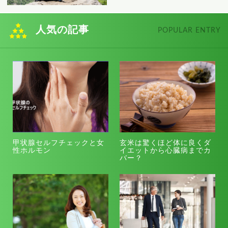
人気の記事
POPULAR ENTRY
甲状腺セルフチェックと女
玄米は驚くほど体に良くダ
性ホルモン
イエットから心臓病までカ
バー？