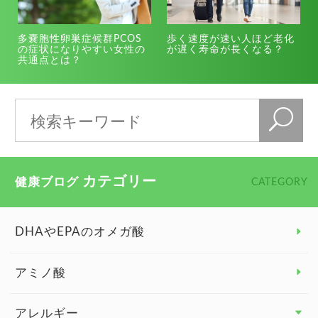
多嚢胞性卵巣症候群PCOS
歩く速度が速い人ほど老化
の症状になりやすい女性の
が遅く寿命が長くなる？
共通点とは？
カテゴリー
健康ブログ
CATEGORY
DHAやEPAのオメガ酸
アミノ酸
アレルギー