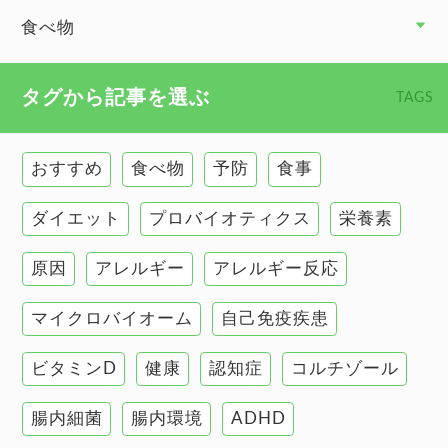
副腎
食べ物
心臓の健康
食べ物 トップ
タグから記事を選ぶ
TAGS
慢性疲労
健康食
環境と健康
おすすめ
食べ物
予防
食事
甲状腺
ダイエット
プロバイオティクス
栄養素
肌
原因
アレルギー
アレルギー反応
肝臓の健康
マイクロバイオーム
自己免疫疾患
腸の健康
ビタミンD
健康
認知症
コルチゾール
自己免疫疾患
高血圧
腸内細菌
腸内環境
ADHD