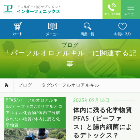
アレルギー対応サプリメント
インターフェニックス
メニュー
9:00-17:00
ブログ
「パーフルオロアルキル」に関連する記
事
ブログ
タグ:パーフルオロアルキル
PFAS/パーフルオロアルキ
2025年09月16日
ル/ピーファス/ポリフルオロ
体内に残る化学物質
アルキル化合物/体内で分解
PFAS（ピーファ
されない物質/体内に残る化
学物質
ス）と腸内細菌によ
るデトックス？