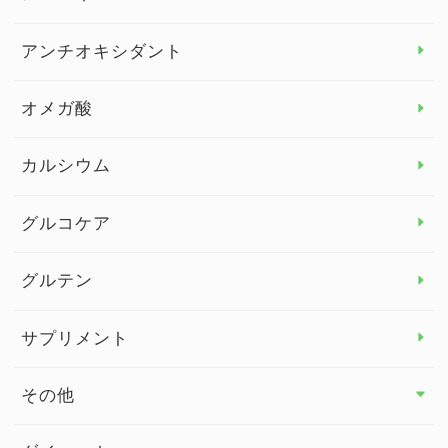
アレルギー トップ
アンチオキシダント
カンジダ菌
オメガ酸
カルシウム
グルコケア
グルテン
サプリメント
その他
その他 トップ