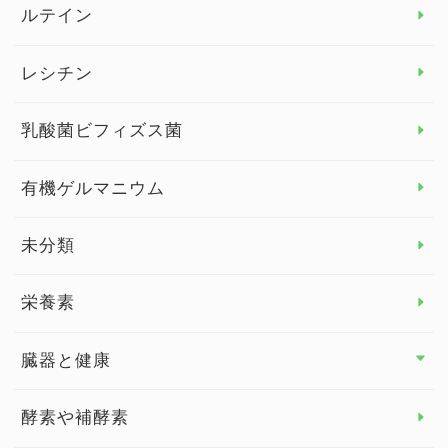
より健康のために トップ
ルテイン
デトックス
レシチン
女性の健康
乳酸菌ビフィズス菌
子供の健康
有機ゲルマニウム
眼の健康
睡眠
未分類
脳の健康
栄養素
関節の健康
臓器と健康
臓器と健康 トップ
酵素や補酵素