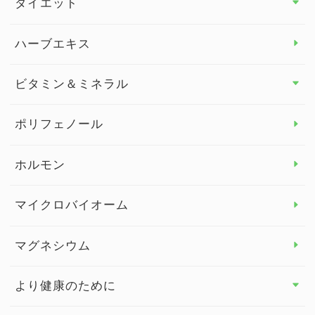
ダイエット
スタッフブログ
ダイエット トップ
ハーブエキス
セルフメディケーション
食物繊維
ビタミン＆ミネラル
よくある質問
ビタミン＆ミネラル トップ
ポリフェノール
健康セミナー
ビタミンB
ホルモン
ビタミンC
マイクロバイオーム
ビタミンD
マグネシウム
ビタミンE
より健康のために