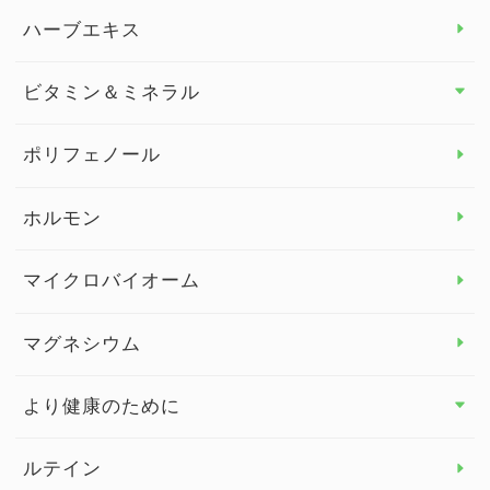
スタッフブログ
ダイエット トップ
ハーブエキス
セルフメディケーション
食物繊維
ビタミン＆ミネラル
よくある質問
ビタミン＆ミネラル トップ
ポリフェノール
健康セミナー
ビタミンB
ホルモン
ビタミンC
マイクロバイオーム
ビタミンD
マグネシウム
ビタミンE
より健康のために
より健康のために トップ
ルテイン