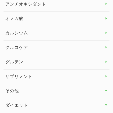
アレルギー トップ
アンチオキシダント
カンジダ菌
オメガ酸
カルシウム
グルコケア
グルテン
サプリメント
その他
その他 トップ
ダイエット