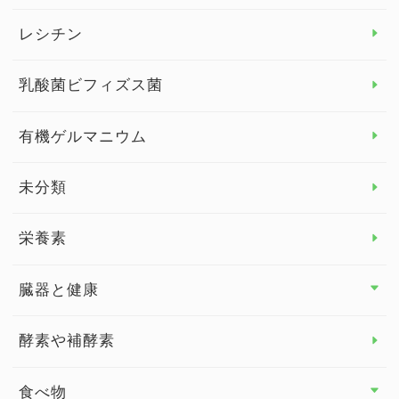
デトックス
レシチン
女性の健康
乳酸菌ビフィズス菌
子供の健康
有機ゲルマニウム
眼の健康
睡眠
未分類
脳の健康
栄養素
関節の健康
臓器と健康
臓器と健康 トップ
酵素や補酵素
副腎
食べ物