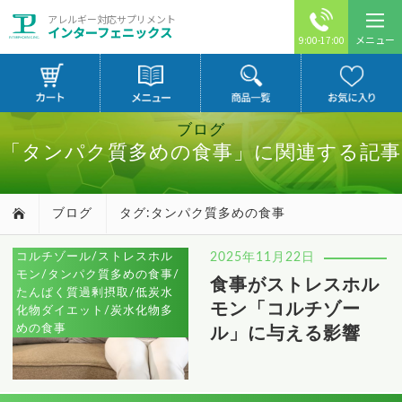
アレルギー対応サプリメント
インターフェニックス
メニュー
9:00-17:00
ブログ
「タンパク質多めの食事」に関連する記事
ブログ
タグ:タンパク質多めの食事
コルチゾール/ストレスホル
2025年11月22日
モン/タンパク質多めの食事/
食事がストレスホル
たんぱく質過剰摂取/低炭水
モン「コルチゾー
化物ダイエット/炭水化物多
めの食事
ル」に与える影響