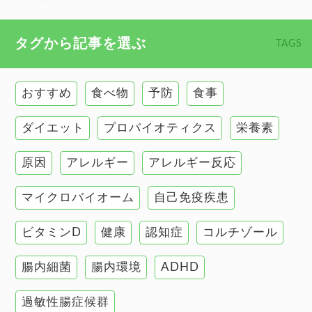
心臓の健康
食べ物 トップ
タグから記事を選ぶ
TAGS
慢性疲労
健康食
環境と健康
おすすめ
食べ物
予防
食事
甲状腺
ダイエット
プロバイオティクス
栄養素
肌
原因
アレルギー
アレルギー反応
肝臓の健康
マイクロバイオーム
自己免疫疾患
腸の健康
ビタミンD
健康
認知症
コルチゾール
自己免疫疾患
高血圧
腸内細菌
腸内環境
ADHD
過敏性腸症候群