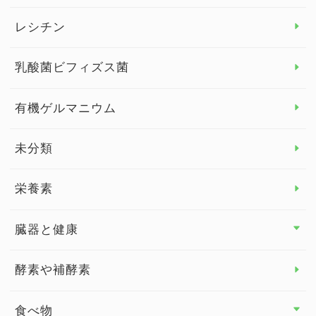
デトックス
レシチン
女性の健康
乳酸菌ビフィズス菌
子供の健康
有機ゲルマニウム
眼の健康
睡眠
未分類
脳の健康
栄養素
関節の健康
臓器と健康
臓器と健康 トップ
酵素や補酵素
副腎
食べ物