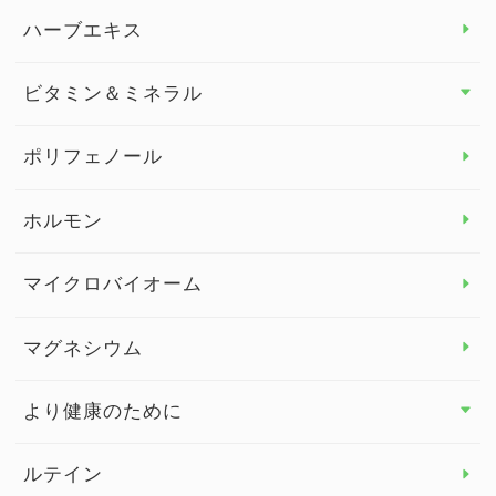
スタッフブログ
ダイエット トップ
ハーブエキス
セルフメディケーション
食物繊維
ビタミン＆ミネラル
よくある質問
ビタミン＆ミネラル トップ
ポリフェノール
健康セミナー
ビタミンB
ホルモン
ビタミンC
マイクロバイオーム
ビタミンD
マグネシウム
ビタミンE
より健康のために
より健康のために トップ
ルテイン