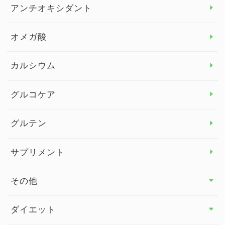
アレルギー トップ
アンチオキシダント
カンジダ菌
オメガ酸
カルシウム
グルコケア
グルテン
サプリメント
その他
その他 トップ
ダイエット