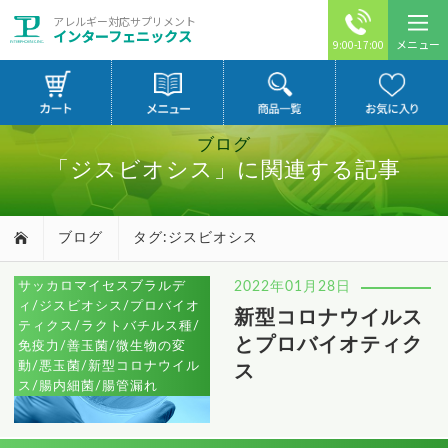
アレルギー対応サプリメント
インターフェニックス
メニュー
9:00-17:00
ブログ
「ジスビオシス」に関連する記事
ブログ
タグ:ジスビオシス
サッカロマイセスブラルデ
2022年01月28日
ィ/ジスビオシス/プロバイオ
新型コロナウイルス
ティクス/ラクトバチルス種/
とプロバイオティク
免疫力/善玉菌/微生物の変
動/悪玉菌/新型コロナウイル
ス
ス/腸内細菌/腸管漏れ