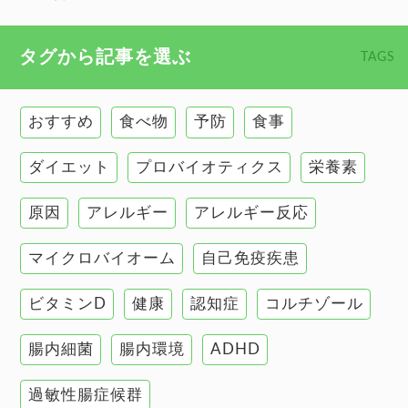
心臓の健康
食べ物 トップ
タグから記事を選ぶ
TAGS
慢性疲労
健康食
環境と健康
おすすめ
食べ物
予防
食事
甲状腺
ダイエット
プロバイオティクス
栄養素
肌
原因
アレルギー
アレルギー反応
肝臓の健康
マイクロバイオーム
自己免疫疾患
腸の健康
ビタミンD
健康
認知症
コルチゾール
自己免疫疾患
高血圧
腸内細菌
腸内環境
ADHD
過敏性腸症候群