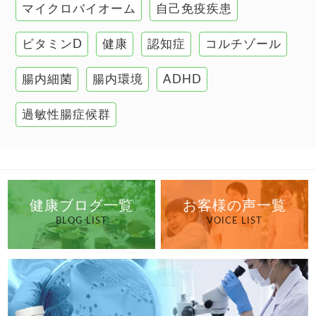
マイクロバイオーム
自己免疫疾患
腸の健康
ビタミンD
健康
認知症
コルチゾール
自己免疫疾患
高血圧
腸内細菌
腸内環境
ADHD
過敏性腸症候群
健康ブログ一覧
お客様の声一覧
BLOG LIST
VOICE LIST