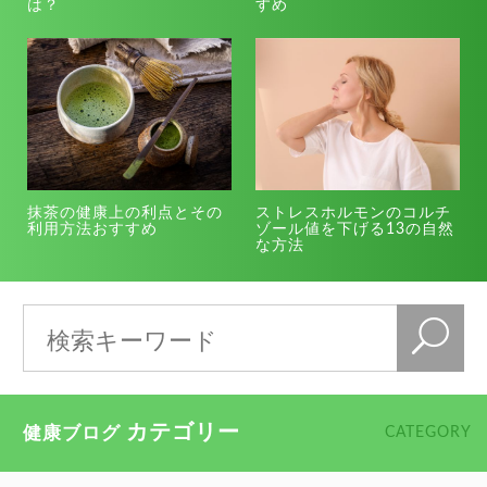
は？
すめ
抹茶の健康上の利点とその
ストレスホルモンのコルチ
利用方法おすすめ
ゾール値を下げる13の自然
な方法
カテゴリー
健康ブログ
CATEGORY