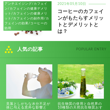
アンチエイジング/カフェイ
2021年05月10日
ン/カフェインの健康デメリ
コーヒーのカフェイ
ット/カフェインの健康メリ
ンがもたらすメリッ
ット/カフェインの副作用/カ
フェインの効果/コーヒーの
トとデメリットと
効用
は？
人気の記事
POPULAR ENTRY
見落としがちな水分不足が
抗生物質の使用と自然界の
体に与える意外な影響と
10種類の天然抗生物質おす