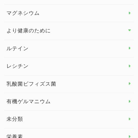
ビタミンD
マグネシウム
ビタミンE
より健康のために
より健康のために トップ
ルテイン
デトックス
レシチン
女性の健康
乳酸菌ビフィズス菌
子供の健康
有機ゲルマニウム
眼の健康
睡眠
未分類
脳の健康
栄養素