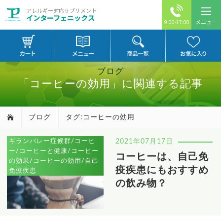
アレルギー対応サプリメント
インターフェニックス
メニュー
9:00-17:00
ブログ
「コーヒーの効用」に関連する記事
ブログ
タグ:コーヒーの効用
ギランバレー症候群/コーヒ
2021年07月17日
ー/コーヒーと健康/コーヒー
コーヒーは、自己免
の効果/コーヒーの効用/自己
疫疾患にもおすすめ
免疫疾患
の飲み物？