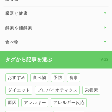
関節の健康
臓器と健康
臓器と健康 トップ
酵素や補酵素
副腎
食べ物
心臓の健康
食べ物 トップ
タグから記事を選ぶ
TAGS
慢性疲労
健康食
環境と健康
おすすめ
食べ物
予防
食事
甲状腺
ダイエット
プロバイオティクス
栄養素
肌
原因
アレルギー
アレルギー反応
肝臓の健康