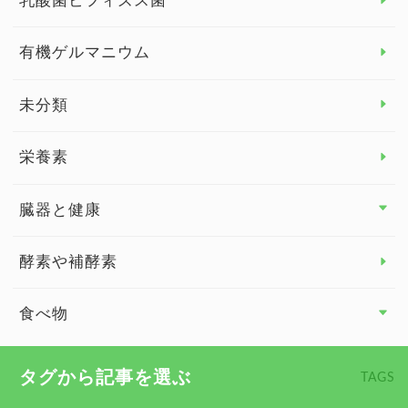
乳酸菌ビフィズス菌
子供の健康
有機ゲルマニウム
眼の健康
睡眠
未分類
脳の健康
栄養素
関節の健康
臓器と健康
臓器と健康 トップ
酵素や補酵素
副腎
食べ物
心臓の健康
食べ物 トップ
タグから記事を選ぶ
TAGS
慢性疲労
健康食