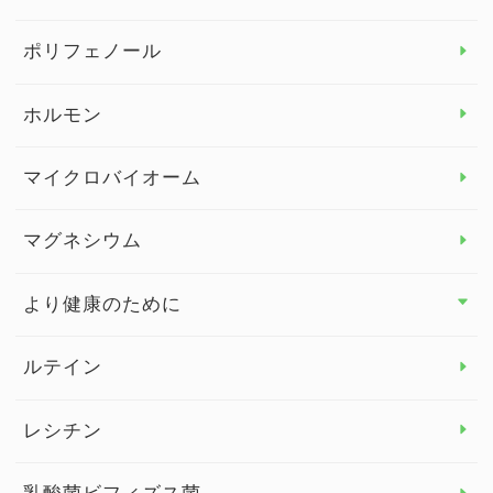
よくある質問
ビタミン＆ミネラル トップ
ポリフェノール
健康セミナー
ビタミンB
ホルモン
ビタミンC
マイクロバイオーム
ビタミンD
マグネシウム
ビタミンE
より健康のために
より健康のために トップ
ルテイン
デトックス
レシチン
女性の健康