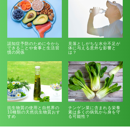
認知症予防のために今から
見落としがちな水分不足が
できることや食事と生活習
体に与える意外な影響と
慣の関係
は？
抗生物質の使用と自然界の
チンゲン菜に含まれる栄養
10種類の天然抗生物質おす
素は多くの病気から身を守
すめ
る可能性？