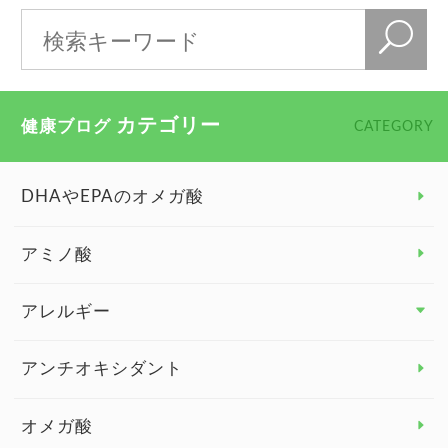
カテゴリー
健康ブログ
CATEGORY
DHAやEPAのオメガ酸
アミノ酸
アレルギー
アレルギー トップ
アンチオキシダント
カンジダ菌
オメガ酸