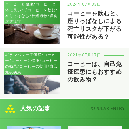
コーヒーと健康/コーヒーは
2024年07月03日
体に良い？/コーヒーを飲む/
コーヒーを飲むと、
座りっぱなし/神経過敏/胃食
座りっぱなしによる
道逆流症
死亡リスクが下がる
可能性がある？
ギランバレー症候群/コーヒ
2021年07月17日
ー/コーヒーと健康/コーヒー
コーヒーは、自己免
の効果/コーヒーの効用/自己
疫疾患にもおすすめ
免疫疾患
の飲み物？
人気の記事
POPULAR ENTRY