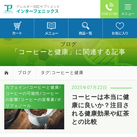
アレルギー対応サプリメント
インターフェニックス
メニュー
9:00-17:00
ブログ
「コーヒーと健康」に関連する記事
ブログ
タグ:コーヒーと健康
カフェイン/コーヒーと健康/
2025年07月22日
コーヒーの可能性/コーヒー
コーヒーは本当に健
の影響/コーヒーの栄養素/ポ
康に良いか？注目さ
リフェノール
れる健康効果や紅茶
との比較