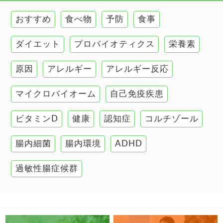
環境と健康
おすすめ
食べ物
予防
食事
甲状腺
ダイエット
プロバイオティクス
栄養素
肌
原因
アレルギー
アレルギー反応
肝臓の健康
マイクロバイオーム
自己免疫疾患
腸の健康
ビタミンD
健康
認知症
コルチゾール
自己免疫疾患
高血圧
腸内細菌
腸内環境
ADHD
過敏性腸症候群