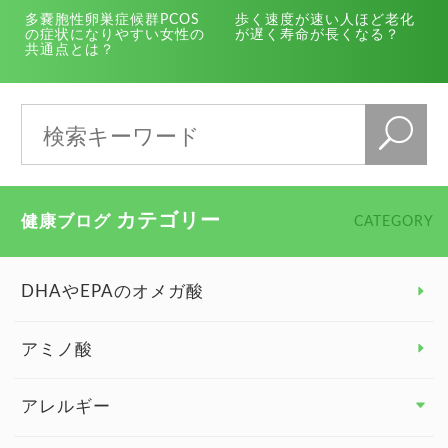
多嚢胞性卵巣症候群PCOS
歩く速度が速い人ほど老化
の症状になりやすい女性の
が遅く寿命が長くなる？
共通点とは？
カテゴリー
健康ブログ
CATEGORY
DHAやEPAのオメガ酸
アミノ酸
アレルギー