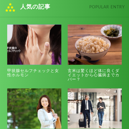
人気の記事
POPULAR ENTRY
甲状腺セルフチェックと女
玄米は驚くほど体に良くダ
性ホルモン
イエットから心臓病までカ
バー？