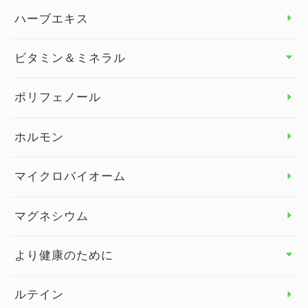
スタッフブログ
ダイエット トップ
ハーブエキス
セルフメディケーション
食物繊維
ビタミン＆ミネラル
よくある質問
ビタミン＆ミネラル トップ
ポリフェノール
健康セミナー
ビタミンB
ホルモン
ビタミンC
マイクロバイオーム
ビタミンD
マグネシウム
ビタミンE
より健康のために
より健康のために トップ
ルテイン