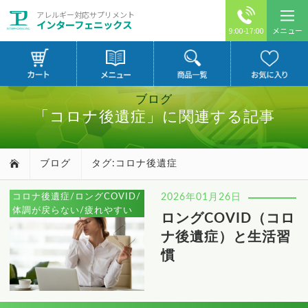
アレルギー対応サプリメント
インターフェニックス
メニュー
9:00-17:00
ブログ
「コロナ後遺症」に関連する記事
ブログ
タグ:コロナ後遺症
コロナ後遺症/ロングCOVID/
2026年01月26日
体調が戻らない/疲れやすい
ロングCOVID（コロ
ナ後遺症）と生活習
慣