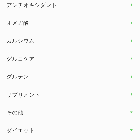
アレルギー トップ
アンチオキシダント
カンジダ菌
オメガ酸
カルシウム
グルコケア
グルテン
サプリメント
その他
その他 トップ
ダイエット