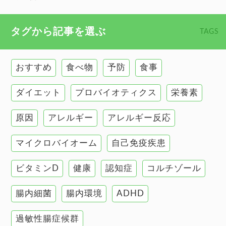
心臓の健康
食べ物 トップ
タグから記事を選ぶ
TAGS
慢性疲労
健康食
環境と健康
おすすめ
食べ物
予防
食事
甲状腺
ダイエット
プロバイオティクス
栄養素
肌
原因
アレルギー
アレルギー反応
肝臓の健康
マイクロバイオーム
自己免疫疾患
腸の健康
ビタミンD
健康
認知症
コルチゾール
自己免疫疾患
高血圧
腸内細菌
腸内環境
ADHD
過敏性腸症候群