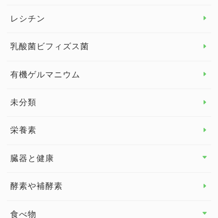
デトックス
レシチン
女性の健康
乳酸菌ビフィズス菌
子供の健康
有機ゲルマニウム
眼の健康
睡眠
未分類
脳の健康
栄養素
関節の健康
臓器と健康
臓器と健康 トップ
酵素や補酵素
副腎
食べ物