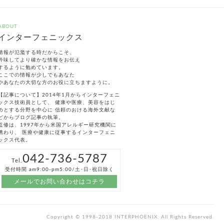
ABOUT
インターフェニックス
情報が氾濫する時だからこそ、
吟味してより確かな情報をお伝え
するように勉めています。
ここでの情報が少しでもあなた
やあなたの大切な方のお役に立ちますように。
【記事について】2014年1月からインターフェニ
ックス技術員として、 健康や医療、美容をはじ
めとする分野を中心に 信頼のおける海外文献な
どからブログ記事の執筆。
監修は、1997年から米国アレルギー研究機関に
携わり、 医療や健康に従事するインターフェニ
ックス代表。
042-736-5787
Tel.
受付時間 am9:00-pm5:00/土･日･祝日除く
メールでお問い合わせはコチラ
Copyright © 1998-2018 INTERPHOENIX. All Rights Reserved.