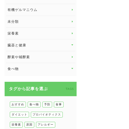
子供の健康
有機ゲルマニウム
眼の健康
睡眠
未分類
脳の健康
栄養素
関節の健康
臓器と健康
臓器と健康 トップ
酵素や補酵素
副腎
食べ物
心臓の健康
食べ物 トップ
慢性疲労
タグから記事を選ぶ
健康食
TAGS
環境と健康
甲状腺
おすすめ
食べ物
予防
食事
肌
ダイエット
プロバイオティクス
肝臓の健康
栄養素
原因
アレルギー