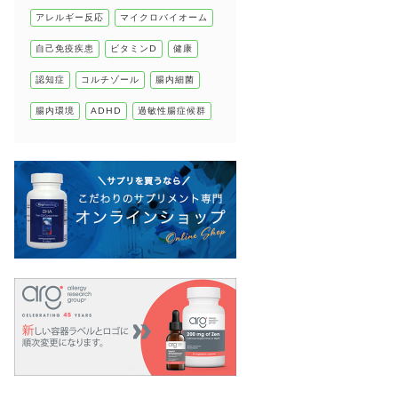
腸の健康
アレルギー反応
マイクロバイオーム
自己免疫疾患
自己免疫疾患
ビタミンD
健康
高血圧
認知症
コルチゾール
腸内細菌
腸内環境
ADHD
過敏性腸症候群