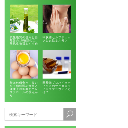
抗生物質の使用と自
甲状腺セルフチェッ
然界の10種類の天
クと女性ホルモン
然抗生物質おすすめ
卵は何個食べて良い
酵母菌プロバイオテ
か？卵料理の食事と
ィクスのサッカロマ
健康上の影響とコレ
イセスブラウディと
ステロールの視点か
は？
ら