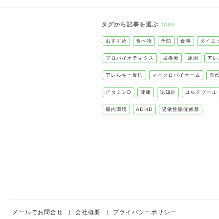
タグから記事を選ぶ
TAGS
おすすめ
食べ物
予防
食事
ダイエ
プロバイオティクス
栄養素
原因
アレ
アレルギー反応
マイクロバイオーム
自
ビタミンD
健康
認知症
コルチゾール
腸内環境
ADHD
過敏性腸症候群
メールでお問合せ
会社概要
プライバシーポリシー