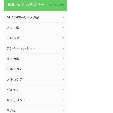
カテゴリー
健康ブログ
CATEGORY
DHAやEPAのオメガ酸
アミノ酸
アレルギー
アレルギー トップ
アンチオキシダント
カンジダ菌
オメガ酸
カルシウム
グルコケア
グルテン
サプリメント
その他