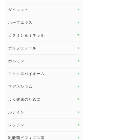
その他 トップ
ダイエット
スタッフブログ
ダイエット トップ
ハーブエキス
セルフメディケーション
食物繊維
ビタミン＆ミネラル
よくある質問
ビタミン＆ミネラル トップ
ポリフェノール
健康セミナー
ビタミンB
ホルモン
ビタミンC
マイクロバイオーム
ビタミンD
マグネシウム
ビタミンE
より健康のために
より健康のために トップ
ルテイン
デトックス
レシチン
女性の健康
乳酸菌ビフィズス菌