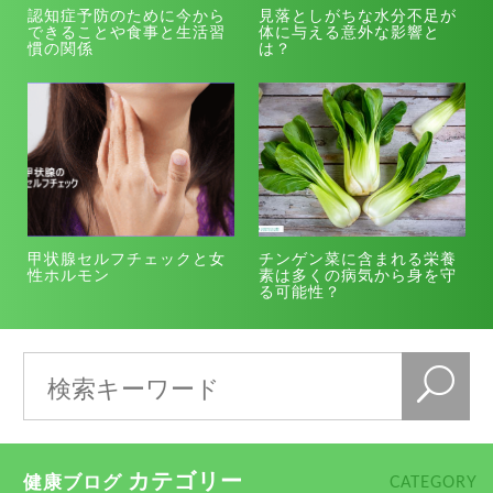
認知症予防のために今から
見落としがちな水分不足が
できることや食事と生活習
体に与える意外な影響と
慣の関係
は？
甲状腺セルフチェックと女
チンゲン菜に含まれる栄養
性ホルモン
素は多くの病気から身を守
る可能性？
カテゴリー
健康ブログ
CATEGORY