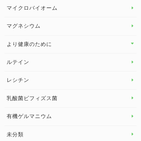
マイクロバイオーム
ビタミンD
マグネシウム
ビタミンE
より健康のために
より健康のために トップ
ルテイン
デトックス
レシチン
女性の健康
乳酸菌ビフィズス菌
子供の健康
有機ゲルマニウム
眼の健康
睡眠
未分類