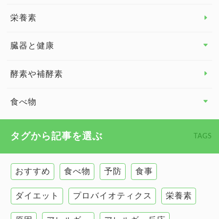
脳の健康
栄養素
関節の健康
臓器と健康
臓器と健康 トップ
酵素や補酵素
副腎
食べ物
心臓の健康
食べ物 トップ
タグから記事を選ぶ
TAGS
慢性疲労
健康食
環境と健康
おすすめ
食べ物
予防
食事
甲状腺
ダイエット
プロバイオティクス
栄養素
肌