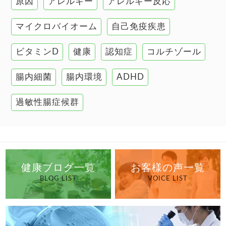
原因
アレルギー
アレルギー反応
肝臓の健康
マイクロバイオーム
自己免疫疾患
腸の健康
ビタミンD
健康
認知症
コルチゾール
自己免疫疾患
高血圧
腸内細菌
腸内環境
ADHD
過敏性腸症候群
健康ブログ一覧
お客様の声一覧
BLOG LIST
VOICE LIST