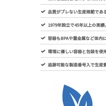
品質がブレない生産規範である
1979年設立で45年以上の
容器もBPAや重金属など体内
環境に優しい容器と包装を使
追跡可能な製造番号入で生産