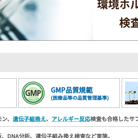
GMP品質規範
(医療品等の品質管理基準)
モン、
遺伝子組換え
、
アレルギー反応
検査も合格したサ
、DNA分析、遺伝子組み換え検査など実施。