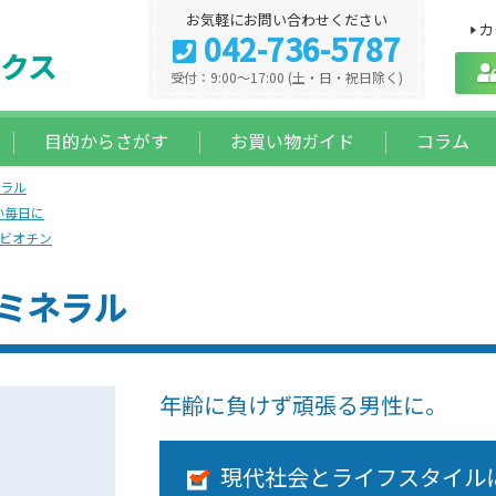
お気軽にお問い合わせください
カ
042-736-5787
クス
受付：9:00～17:00 (土・日・祝日除く)
目的からさがす
お買い物ガイド
コラム
ラル
い毎日に
ビオチン
ミネラル
年齢に負けず頑張る男性に。
現代社会とライフスタイル