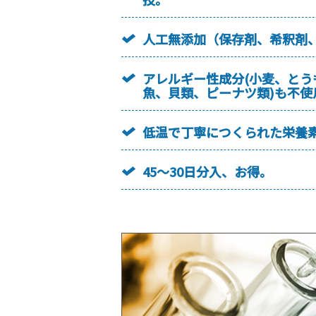
人工無添加（保存剤、希釈剤
アレルギー性成分(小麦、と
魚、貝類、ピーナツ類)も不使
低温で丁寧につくられた栄養
45～30日分入、お得。