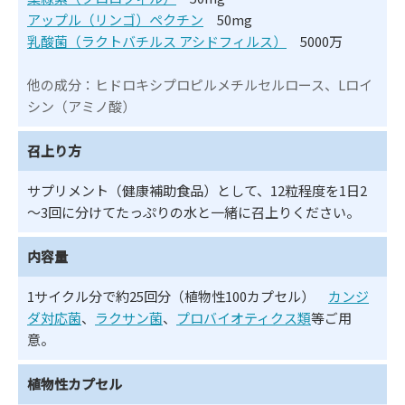
アップル（リンゴ）ペクチン
50mg
乳酸菌（ラクトバチルス アシドフィルス）
5000万
他の成分：ヒドロキシプロピルメチルセルロース、Lロイ
シン（アミノ酸）
召上り方
サプリメント（健康補助食品）として、12粒程度を1日2
～3回に分けてたっぷりの水と一緒に召上りください。
内容量
1サイクル分で約25回分（植物性100カプセル）
カンジ
ダ対応菌
、
ラクサン菌
、
プロバイオティクス類
等ご用
意。
植物性カプセル