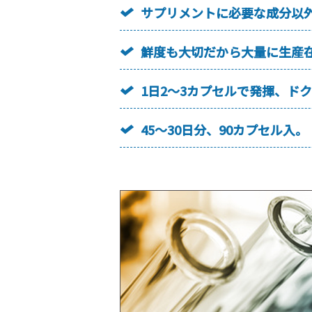
サプリメントに必要な成分以
鮮度も大切だから大量に生産
1日2～3カプセルで発揮、ド
45～30日分、90カプセル入。