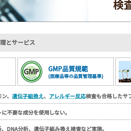
管理とサービス
GMP品質規範
(医療品等の品質管理基準)
モン、
遺伝子組換え
、
アレルギー反応
検査も合格したサ
トに不要な成分を使用しない。
、DNA分析、遺伝子組み換え検査など実施。