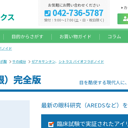
お気軽にお問い合わせください
カ
042-736-5787
クス
受付：9:00～17:00 (土・日・祝日除く)
目的からさがす
お買い物ガイド
コラム
ボノイド
ポ酸
サの成分
ゼアキサンチン
、
シトラス バイオフラボノイド
眼）完全版
目を酷使する現代人に
最新の眼科研究（AREDSなど）
臨床試験で実証されたアイ