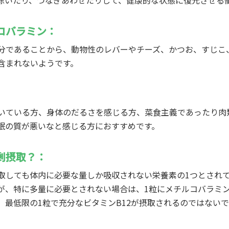
除いたり、つなぎあわせたりして、健康的な状態に復元させる
コバラミン：
分であることから、動物性のレバーやチーズ、かつお、すじこ
含まれないようです。
いている方、身体のだるさを感じる方、菜食主義であったり肉
眠の質が悪いなと感じる方におすすめです。
剰摂取？：
取しても体内に必要な量しか吸収されない栄養素の1つとされ
、特に多量に必要とされない場合は、1粒にメチルコバラミンが3
、最低限の1粒で充分なビタミンB12が摂取されるのではない