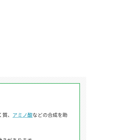
く質、
アミノ酸
などの合成を助