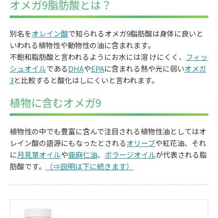
オメガ9脂肪酸とは？
別名を
オレイン酸
で知られるオメガ9脂肪酸は身体に良いと
いわれる植物性や動物性の油に含まれます。
不飽和脂肪酸と言われるようにお水には溶 けにくく、
フィッ
シュオイル
である
DHA
や
EPA
に含まれる熱や光に弱い
オメガ
3
と比較すると酸化はしにくいと言われます。
植物に含むオメガ9
植物性の中でも豊富に含んで注目される植物性油としてはオ
レイン酸の語源にもなったとされる
オリーブ
や紅花油、それ
に
月見草オイル
や
亜麻仁油
、
ボラージオイル
が代表される脂
肪酸です。
（⇒説明は下に続きます）