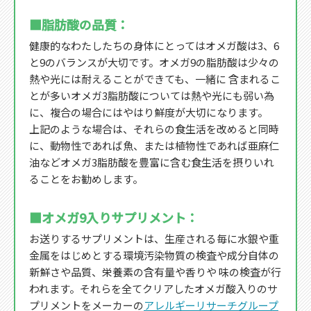
■脂肪酸の品質：
健康的なわたしたちの身体にとってはオメガ酸は3、6
と9のバランスが大切です。オメガ9の脂肪酸は少々の
熱や光には耐えることができても、一緒に 含まれるこ
とが多いオメガ3脂肪酸については熱や光にも弱い為
に、複合の場合にはやはり鮮度が大切になります。
上記のような場合は、それらの食生活を改めると同時
に、動物性であれば魚、または植物性であれば亜麻仁
油などオメガ3脂肪酸を豊富に含む食生活を摂りいれ
ることをお勧めします。
■オメガ9入りサプリメント：
お送りするサプリメントは、生産される毎に水銀や重
金属をはじめとする環境汚染物質の検査や成分自体の
新鮮さや品質、栄養素の含有量や香りや 味の検査が行
われます。それらを全てクリアしたオメガ酸入りのサ
プリメントをメーカーの
アレルギーリサーチグループ