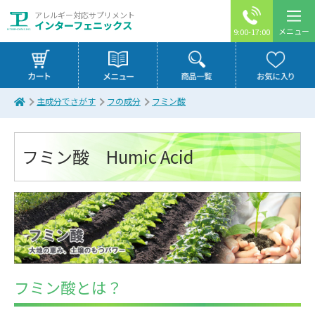
アレルギー対応サプリメント
インターフェニックス
メニュー
9:00-17:00
主成分でさがす
フの成分
フミン酸
フミン酸 Humic Acid
フミン酸とは？