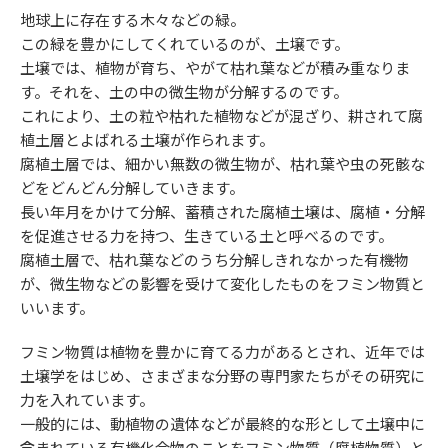
地球上に存在する木々などの緑。
この緑を豊かにしてくれているのが、土壌です。
土壌では、植物が育ち、やがて枯れ葉などが積み重なりま
す。それを、土の中の微生物が分解するのです。
これにより、土の粒や枯れた植物などが混ざり、耕されて腐
植土層とよばれる土壌が作られます。
腐植土層では、細かい無数の微生物が、枯れ葉や虫の死骸な
どをどんどん分解していきます。
長い年月をかけて分解、蓄積された腐植土壌は、腐植・分解
を促進させる力を持つ、生きている土と呼べるのです。
腐植土層で、枯れ葉などのうち分解しきれなかった有機物
が、微生物などの影響を受けて変化したものをフミン物質と
いいます。
フミン物質は植物を豊かに育てる力があるとされ、近年では
土壌学をはじめ、さまざまな分野の専門家たちがその研究に
力を入れています。
一般的には、動植物の遺体などが最終的な形として土壌中に
含まれている有機化合物のことをフミン物質（腐植物質）と