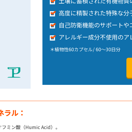
土壌に蓄積された有機物質
高度に精製された特殊な分
自己防衛機能のサポートや
アレルギー成分不使用のア
＊植物性60カプセル/ 60～30日分
ネラル：
ン酸（Humic Acid）。