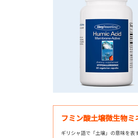
フミン酸土壌微生物ミ
ギリシャ語で「土壌」の意味を表すフミ