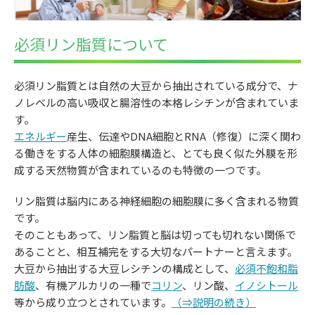
必須リン脂質について
必須リン脂質とは自然の大豆から抽出されている成分で、ナ
ノレベルの高い吸収と腸溶性の本格レシチンが含まれていま
す。
エネルギー
産生、伝達やDNA細胞とRNA（修復）に深く関わ
る働きをする人体の細胞膜構造と、とても良く似た外膜を形
成する天然物質が含まれているのも特徴の一つです。
リン脂質は脳内にある神経細胞の細胞膜に多く含まれる物質
です。
そのこともあって、リン脂質と脳は切っても切れない関係で
あることと、相互補完をする大切なパートナーと言えます。
大豆から抽出する大豆レシチンの構成として、
必須不飽和脂
肪酸
、有機アルカリの一種で
コリン
、リン酸、
イノシトール
等から成り立つとされています。
（⇒説明の続き）