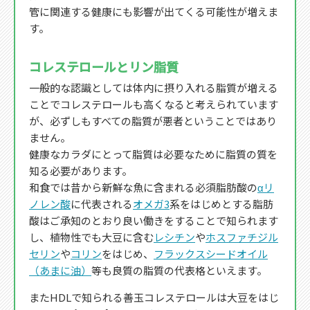
管に関連する健康にも影響が出てくる可能性が増えま
す。
コレステロールとリン脂質
一般的な認識としては体内に摂り入れる脂質が増える
ことでコレステロールも高くなると考えられています
が、必ずしもすべての脂質が悪者ということではあり
ません。
健康なカラダにとって脂質は必要なために脂質の質を
知る必要があります。
和食では昔から新鮮な魚に含まれる必須脂肪酸の
αリ
ノレン酸
に代表される
オメガ3
系をはじめとする脂肪
酸はご承知のとおり良い働きをすることで知られます
し、植物性でも大豆に含む
レシチン
や
ホスファチジル
セリン
や
コリン
をはじめ、
フラックスシードオイル
（あまに油）
等も良質の脂質の代表格といえます。
またHDLで知られる善玉コレステロールは大豆をはじ