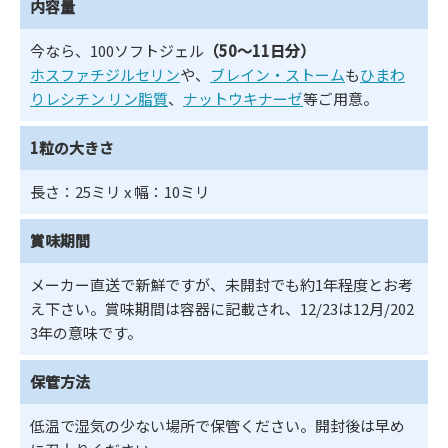
内容量
今なら、100ソフトジェル
（50～11日分）
ホスファチジルセリン
や、
ブレイン・ストーム
も
ひまわ
りレシチン リン脂質
、
ナットウキナーゼ
等ご用意。
1粒の大きさ
長さ：25ミリ x 幅：10ミリ
賞味期間
メーカー直送で新鮮ですが、未開封でも約1年程度とお考
え下さい。賞味期間は容器に記載され、12/23は12月/202
3年の意味です。
保管方法
低温で湿気の少ない場所で保管ください。開封後は早め