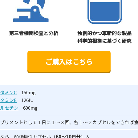
第三者機関検査と分析
独創的かつ革新的な製品
科学的根拠に基づく研究
ご購入はこちら
タミンC
150mg
タミンE
126IU
ルセチン
600mg
プリメントとして１日に１～３回、各１～２カプセルをできれば
なら、60植物性カプセル（
60～10日分
）入