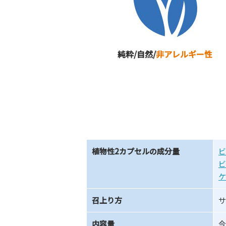
純粋/自然/
非アレルギー性
植物性2カプセルの成分量
ビ
ビ
ケ
召上り方
サ
内容量
今