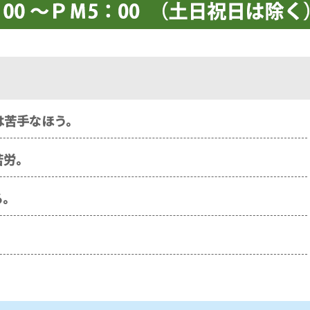
は苦手なほう。
苦労。
る。
。