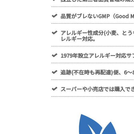
品質がブレないGMP（Good Man
アレルギー性成分(小麦、とう
レルギー対応。
1979年設立アレルギー対応
追跡(不在時も再配達)便、6
スーパーや小売店では購入で