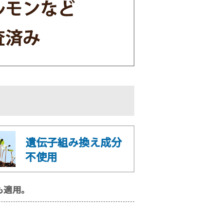
遺伝子組み換え成分
不使用
も適用。