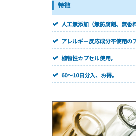
特徴
人工無添加（無防腐剤、無香
アレルギー反応成分不使用の
植物性カプセル使用。
60～10日分入、お得。