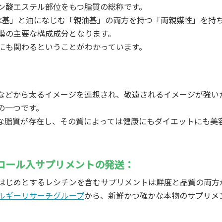
ン酸エステル部位をもつ脂質の総称です。
水基」と油になじむ「親油基」の両方を持つ「両親媒性」を持
膜の主要な構成成分となります。
にも関わるということがわかっています。
などから太るイメージを連想され、敬遠されるイメージが強い
の一つです。
な脂質が存在し、その質によっては健康にもダイエットにも美
ロール入サプリメントの発送：
はじめとするレシチンを含むサプリメントは鮮度と品質の両方
ルギーリサーチグループ
から、新鮮かつ確かな本物のサプリメ