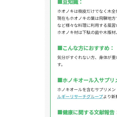
■豆知識：
ホオノキは樹皮だけでなく木全
現在もホオノキの葉は飛騨地方
など様々な料理に利用する風習
ホオノキ材は下駄の歯や木版材
■こんな方におすすめ：
気分がすぐれない方、身体が重
す。
■ホノキオール入サプリ
ホノキオールを含むサプリメント
ルギーリサーチグループ
より新
■健康に関する文献報告