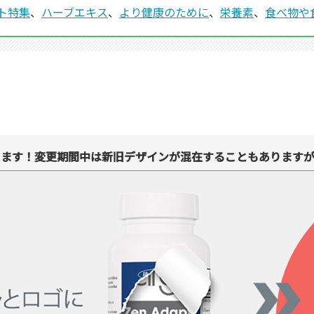
ト特集
、
ハーブエキス
、
より健康のために
、
栄養素
、
食べ物や
ります！変更期間中は新旧デザインが混在することもありますが