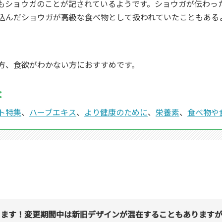
もショウガのことが記されているようです。ショウガが伝わっ
込んだショウガが高級な食べ物として扱われていたこともある
方、食欲がわかない方におすすめです。
：
ト特集
、
ハーブエキス
、
より健康のために
、
栄養素
、
食べ物や
ります！変更期間中は新旧デザインが混在することもありますが