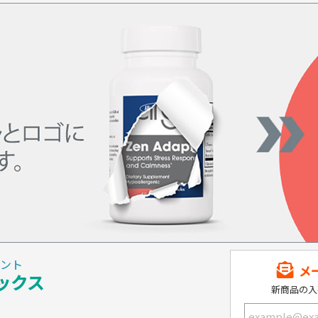
ント
メ
ックス
新商品の入