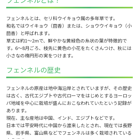
フェンネルとは、セリ科ウイキョウ属の多年草です。
和名ではウイキョウ（茴香）または、ショウウイキョウ（小
茴香）と呼ばれます。
草丈は約1～2mで、鮮やかな黄緑色の糸状の葉が特徴的で
す。6～8月ごろ、枝先に黄色の小花をたくさんつけ、秋には
小さなの楕円形の実をつけます。
フェンネルの歴史
フェンネルの原産は地中海沿岸とされていますが、その歴史
は古く、古代エジプトや古代ローマをはじめとするヨーロッ
パ地域を中心に栽培が盛んにおこなわれていたという記録が
あります。
現在、主な産地は中国、インド、エジプトなどです。
日本では平安時代に中国から渡来したとされ、現在では長野
県、岩手県、富山県などでフェンネルは多く栽培されている