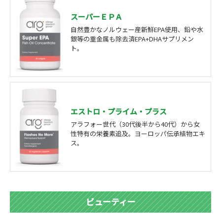
スーパーＥＰＡ
自然豊かなノルウェー産新鮮EPA使用、鉛や水
銀等の重金属も除去済EPA+DHAサプリメン
ト。
エストロ・プライム・プラス
アラフォー世代（30代後半から40代）から女
性特有の栄養素追及。ヨーロッパ伝承植物エキ
ス。
ビューティー