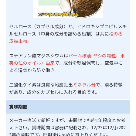
セルロース（カプセル成分）と、ヒドロキシプロピルメチ
ルセルロース（中身の成分を詰める役割）は共に
松の樹
皮抽出物
。
ステアリン酸マグネシウムは
パーム核油(ヤシの穀粒、果
実の仁のオイル）由来
で、成分を乾燥保管し、空気中に
ある湿気から防ぐ働き。
二酸化ケイ素は良質な地層抽出
ミネラル分
で、滑る特徴
があり、成分をカプセルに入れる目的です。
賞味期間
メーカー直送で新鮮ですが、未開封でも約1年程度とお考
え下さい。賞味期間は容器に記載され、12/23は12月/202
3年の意味です。開封後は早めに召上りください。