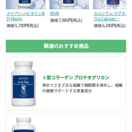
ナイアシン(ビタミンB
MSM
カルシウム マグネシ
3) Niacin
ウムCalcium…
価格:7,980円(税込)
価格:5,780円(税込)
価格:6,380円(税込)
関連のおすすめ商品
Ⅱ型コラーゲン プロテオグリカン
保水でさまざまな組織で細胞間を保水し、組織
の健康サポートする貴重成分