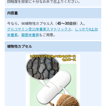
回程度を目安に十分なお水で召上りください。
内容量
今なら、90植物性カプセル入（
45～30日分
）入。
グルコサミン含21栄養素入マトリックス
、
しっかり8土台
栄養素
、
腸壁栄養素
もご用意。
植物性カプセル