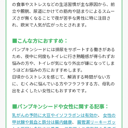
の食事やストレスなどの生活習慣が主な原因から、前
立や膀胱、尿道にかけての筋肉や詰まりによるスムー
ズさが無くなることで夜が苦手な男性に特に注目さ
れ、欧米で人気が広がったとされます。
■こんな方におすすめ：
パンプキンシードには排尿をサポートする働きがある
ため、夜中に何度もトイレに行き熟睡感が得られずお
悩みの方や、トイレが気になり外出が嫌になってしま
うほどお悩みの方におすすめします。
日頃からストレスを感じて、解消する時間がない方
に、むくみに悩んでいる方やフラフラする方、母乳の
出をよくしたい女性にもおすすめです。
■パンプキンシードや女性に関する記事：
乳がんの予防に大豆やイソフラボンは有効か
、
女性の
甲状腺や貧血と鉄分は腸内健康
、
腸管漏リーキーガッ