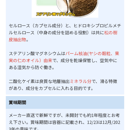
セルロース（カプセル成分）と、ヒドロキシプロピルメチ
ルセルロース（中身の成分を詰める役割）は共に
松の樹
皮抽出物
。
ステアリン酸マグネシウムは
パーム核油(ヤシの穀粒、果
実の仁のオイル）由来
で、成分を乾燥保管し、空気中に
ある湿気から防ぐ働き。
二酸化ケイ素は良質な地層抽出
ミネラル分
で、滑る特徴
があり、成分をカプセルに入れる目的です。
賞味期間
メーカー直送で新鮮ですが、未開封でも約1年程度とお考
え下さい。賞味期間は容器に記載され、12/23は12月/202
3年の意味です。