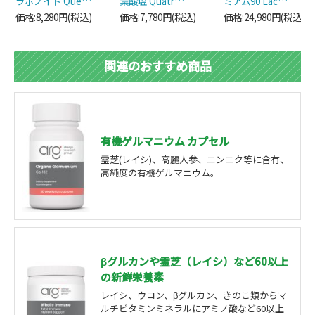
ラボノイド Que…
葉酸塩 Quatr…
ミアム90 Lac…
価格:8,280円(税込)
価格:7,780円(税込)
価格:24,980円(税込)
関連のおすすめ商品
有機ゲルマニウム カプセル
霊芝(レイシ)、高麗人参、ニンニク等に含有、
高純度の有機ゲルマニウム。
βグルカンや霊芝（レイシ）など60以上
の新鮮栄養素
レイシ、ウコン、βグルカン、きのこ類からマ
ルチビタミンミネラルにアミノ酸など60以上