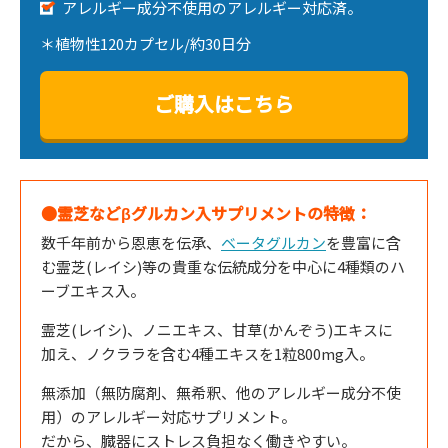
アレルギー成分不使用のアレルギー対応済。
＊植物性120カプセル/約30日分
ご購入はこちら
●霊芝などβグルカン入サプリメントの特徴：
数千年前から恩恵を伝承、
ベータグルカン
を豊富に含
む霊芝(レイシ)等の貴重な伝統成分を中心に4種類のハ
ーブエキス入。
霊芝(レイシ)、ノニエキス、甘草(かんぞう)エキスに
加え、ノクララを含む4種エキスを1粒800mg入。
無添加（無防腐剤、無希釈、他のアレルギー成分不使
用）のアレルギー対応サプリメント。
だから、臓器にストレス負担なく働きやすい。