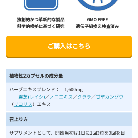
独創的かつ革新的な製品
GMO FREE
科学的根拠に基づく研究
遺伝子組換え検査済み
ご購入はこちら
植物性2カプセルの成分量
ハーブエキスブレンド： 1,600mg
霊芝(レイシ)
／
ノニエキス
／
クララ
／
甘草カンゾウ
（
リコリス
）エキス
召上り方
サプリメントとして、開始当初は1日に1回3粒を3回を目