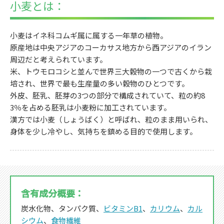
小麦とは：
小麦はイネ科コムギ属に属する一年草の植物。
原産地は中央アジアのコーカサス地方から西アジアのイラン
周辺だと考えられています。
米、トウモロコシと並んで世界三大穀物の一つで古くから栽
培され、世界で最も生産量の多い穀物のひとつです。
外皮、胚乳、胚芽の3つの部分で構成されていて、粒の約8
3％を占める胚乳は小麦粉に加工されています。
漢方では小麦（しょうばく）と呼ばれ、粒のまま用いられ、
身体を少し冷やし、気持ちを鎮める目的で使用します。
含有成分概要：
炭水化物、タンパク質、
ビタミンB1
、
カリウム
、
カル
シウム
、
食物繊維